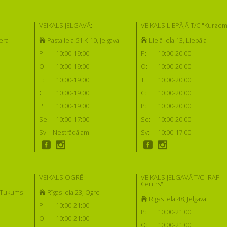
VEIKALS JELGAVĀ:
VEIKALS LIEPĀJĀ T/C "Kurzem
era
Pasta iela 51 K-10, Jelgava
Lielā iela 13, Liepāja
P:
10:00-19:00
P:
10:00-20:00
O:
10:00-19:00
O:
10:00-20:00
T:
10:00-19:00
T:
10:00-20:00
C:
10:00-19:00
C:
10:00-20:00
P:
10:00-19:00
P:
10:00-20:00
Se:
10:00-17:00
Se:
10:00-20:00
Sv:
Nestrādājam
Sv:
10:00-17:00
VEIKALS OGRĒ:
VEIKALS JELGAVĀ T/C "RAF
Centrs":
, Tukums
Rīgas iela 23, Ogre
Rīgas iela 48, Jelgava
P:
10:00-21:00
P:
10:00-21:00
O:
10:00-21:00
O:
10:00-21:00