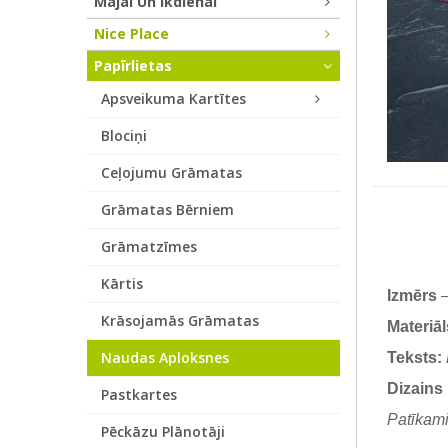
Mājai Un Ikdienai
Nice Place
Papīrlietas
Apsveikuma Kartītes
Blociņi
Ceļojumu Grāmatas
Grāmatas Bērniem
Grāmatzīmes
Kārtis
Izmērs
–
Krāsojamās Grāmatas
Materiāl
Naudas Aploksnes
Teksts:
Dizains 
Pastkartes
Patīkami
Pēckāzu Plānotāji