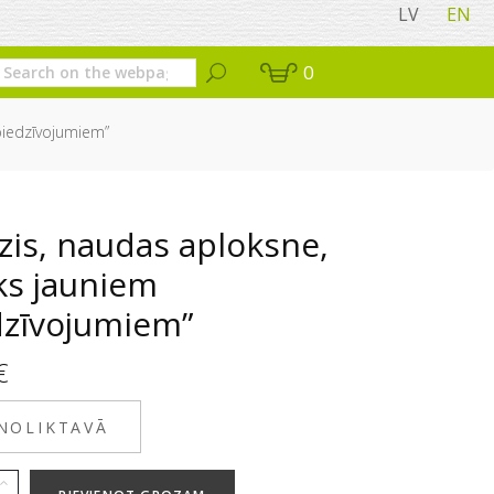
LV
EN
0
piedzīvojumiem”
zis, naudas aploksne,
ks jauniem
dzīvojumiem”
€
 NOLIKTAVĀ