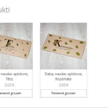
ukti
 naudas aploksne,
Daba, naudas aploksne,
Tētis
Krustmāte
3,50
€
3,50
€
ievienot grozam
Pievienot grozam