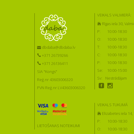
VEIKALS VALMIERĀ:
Rīgas iela 30, Valmi
P:
10:00-18:30
O:
10:00-18:30
T:
10:00-18:30
dbdaba@dbdaba.lv
C:
10:00-18:30
+371 26739266
P:
10:00-18:30
+371 26136411
Se:
10:00-15:00
SIA "Kongs"
Sv:
Nestrādājam
Reģ.nr 43603006320
PVN Reģ.nr LV43603006320
VEIKALS TUKUMĀ
Elizabetes iela 14
P:
10:00-18:30
LIETOŠANAS NOTEIKUMI
O:
10:00-18:30