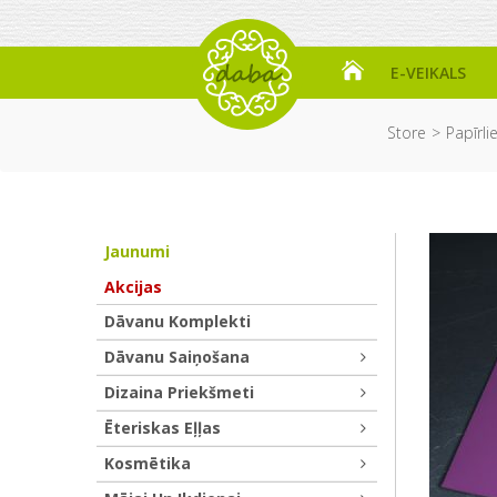
E-VEIKALS
Store
Papīrli
Jaunumi
Akcijas
Dāvanu Komplekti
Dāvanu Saiņošana
Dizaina Priekšmeti
Ēteriskas Eļļas
Kosmētika