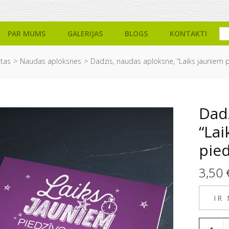
PAR MUMS
GALERIJAS
BLOGS
KONTAKTI
etas
Naudas aploksnes
Dadzis, naudas aploksne, “Laiks jauniem 
Dad
“Lai
pie
3,50
IR