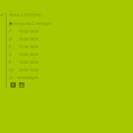
e":
VEIKALS VENTSPILĪ:
Annas iela 2, Ventspils
P:
10:00-18:30
O:
10:00-18:30
T:
10:00-18:30
C:
10:00-18:30
P:
10:00-18:30
Se:
10:00-15:00
Sv:
Nestrādājam