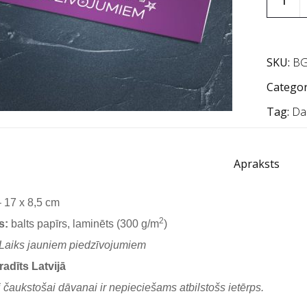
SKU:
BG
Categor
Tag:
Da
Apraksts
 17 x 8,5 cm
2
s:
balts papīrs, laminēts (300 g/m
)
Laiks jauniem piedzīvojumiem
radīts Latvijā
 čaukstošai dāvanai ir nepieciešams atbilstošs ietērps.