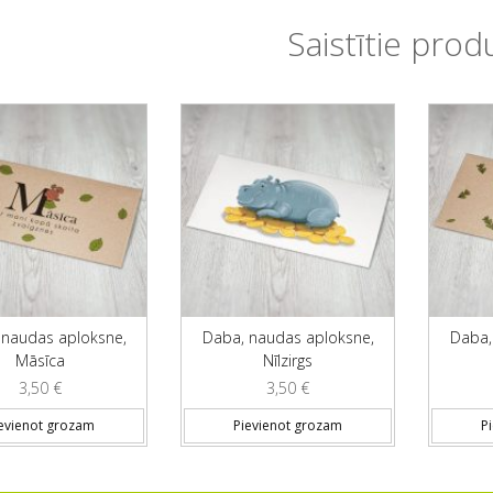
Saistītie prod
 naudas aploksne,
Daba, naudas aploksne,
Daba,
Māsīca
Nīlzirgs
3,50
€
3,50
€
evienot grozam
Pievienot grozam
P