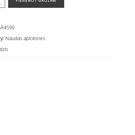
PIEVIENOT GROZAM
A4590
y:
Naudas aploksnes
dzis