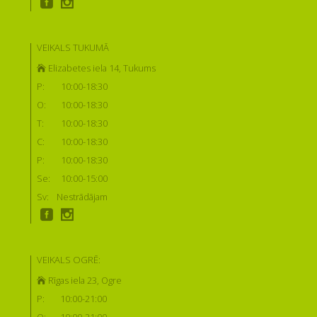
VEIKALS TUKUMĀ
Elizabetes iela 14, Tukums
P:
10:00-18:30
O:
10:00-18:30
T:
10:00-18:30
C:
10:00-18:30
P:
10:00-18:30
Se:
10:00-15:00
Sv:
Nestrādājam
VEIKALS OGRĒ:
Rīgas iela 23, Ogre
P:
10:00-21:00
O:
10:00-21:00