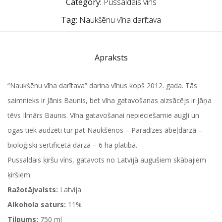
Category:
Pussaldais vīns
Tag:
Naukšēnu vīna darītava
Apraksts
“Naukšēnu vīna darītava” darina vīnus kopš 2012. gada. Tās
saimnieks ir Jānis Baunis, bet vīna gatavošanas aizsācējs ir Jāņa
tēvs Ilmārs Baunis. Vīna gatavošanai nepieciešamie augļi un
ogas tiek audzēti tur pat Naukšēnos – Paradīzes ābeļdārzā –
bioloģiski sertificētā dārzā – 6 ha platībā.
Pussaldais ķiršu vīns, gatavots no Latvijā augušiem skābajiem
ķiršiem.
Ražotājvalsts:
Latvija
Alkohola saturs:
11%
Tilpums:
750 ml