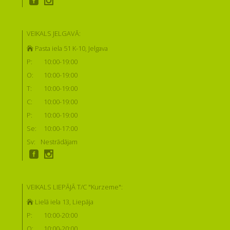
VEIKALS JELGAVĀ:
Pasta iela 51 K-10, Jelgava
P:
10:00-19:00
O:
10:00-19:00
T:
10:00-19:00
C:
10:00-19:00
P:
10:00-19:00
Se:
10:00-17:00
Sv:
Nestrādājam
VEIKALS LIEPĀJĀ T/C "Kurzeme":
Lielā iela 13, Liepāja
P:
10:00-20:00
O:
10:00-20:00