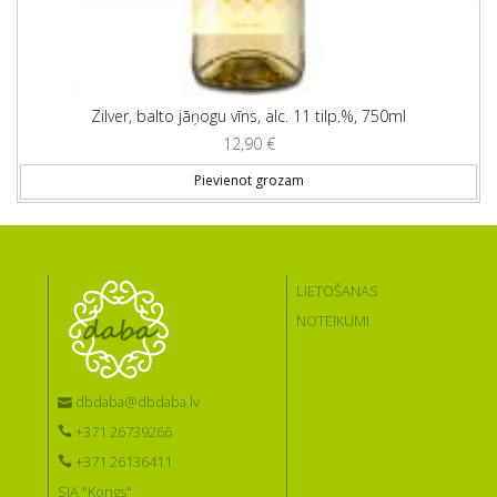
Zilver, balto jāņogu vīns, alc. 11 tilp.%, 750ml
12,90
€
Pievienot grozam
LIETOŠANAS
NOTEIKUMI
dbdaba@dbdaba.lv
+371 26739266
+371 26136411
SIA "Kongs"