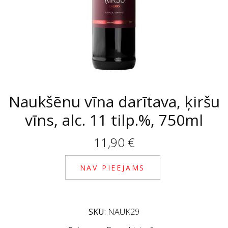
Naukšēnu vīna darītava, ķiršu
vīns, alc. 11 tilp.%, 750ml
11,90
€
NAV PIEEJAMS
SKU:
NAUK29