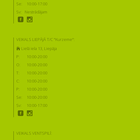
Se:
10:00-17:00
Sv:
Nestrādājam
VEIKALS LIEPĀJĀ T/C "Kurzeme":
Lielā iela 13, Liepāja
P:
10:00-20:00
O:
10:00-20:00
T:
10:00-20:00
C:
10:00-20:00
P:
10:00-20:00
Se:
10:00-20:00
Sv:
10:00-17:00
VEIKALS VENTSPILĪ: