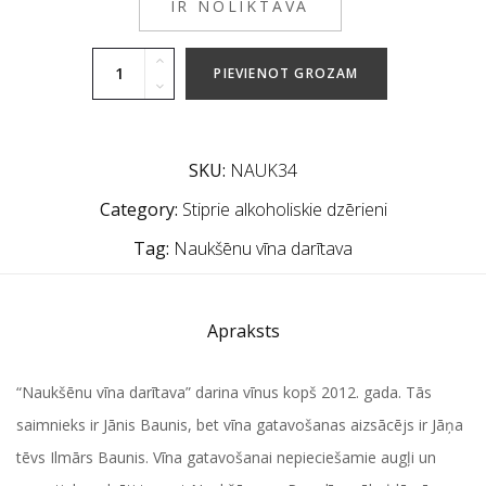
IR NOLIKTAVĀ
PIEVIENOT GROZAM
SKU:
NAUK34
Category:
Stiprie alkoholiskie dzērieni
Tag:
Naukšēnu vīna darītava
Apraksts
“Naukšēnu vīna darītava” darina vīnus kopš 2012. gada. Tās
saimnieks ir Jānis Baunis, bet vīna gatavošanas aizsācējs ir Jāņa
tēvs Ilmārs Baunis. Vīna gatavošanai nepieciešamie augļi un