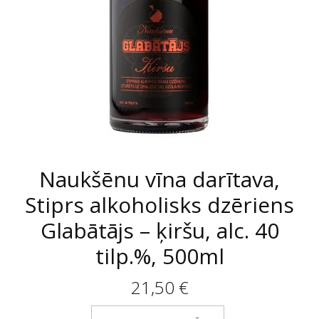
Naukšēnu vīna darītava,
Stiprs alkoholisks dzēriens
Glabātājs – ķiršu, alc. 40
tilp.%, 500ml
21,50
€