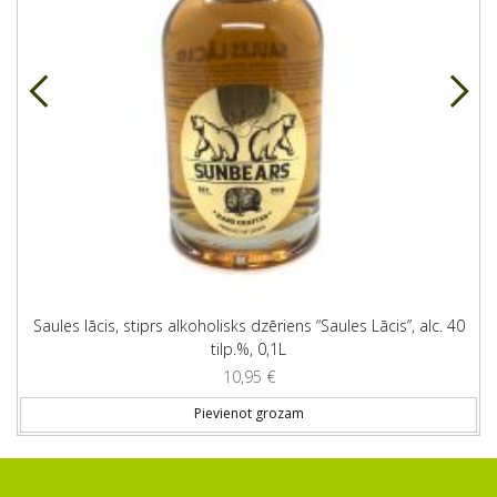
Saules lācis, stiprs alkoholisks dzēriens “Saules Lācis”, alc. 40
tilp.%, 0,1L
10,95
€
Pievienot grozam