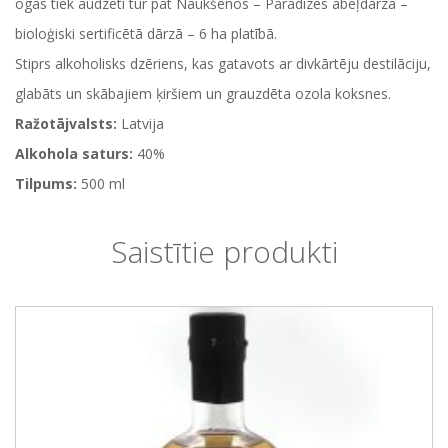
ogas tiek audzēti tur pat Naukšēnos – Paradīzes ābeļdārzā –
bioloģiski sertificētā dārzā – 6 ha platībā.
Stiprs alkoholisks dzēriens, kas gatavots ar divkārtēju destilāciju,
glabāts un skābajiem ķiršiem un grauzdēta ozola koksnes.
Ražotājvalsts:
Latvija
Alkohola saturs:
40%
Tilpums:
500 ml
Saistītie produkti