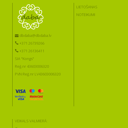
LIETOŠANAS
NOTEIKUMI
dbdaba@dbdaba.lv
+371 26739266
+371 26136411
SIA "Kongs"
Reģ.nr 43603006320
PVN Reģ.nr LV43603006320
VEIKALS VALMIERĀ: