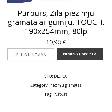
Purpurs, Zila piezīmju
grāmata ar gumiju, TOUCH,
190x254mm, 80lp
10,90
€
IR NOLIKTAVĀ
PIEVIENOT GROZAM
SKU:
DIZ128
Category:
Piezīmju grāmatas
Tag:
Purpurs