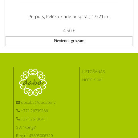
Purpurs, Pelēka klade ar spirāli, 17x21cm
4,50
€
Pievienot grozam
LIETOŠANAS
NOTEIKUMI
dbdaba@dbdaba.lv
+371 26739266
+371 26136411
SIA "Kongs"
Reģ.nr 43603006320