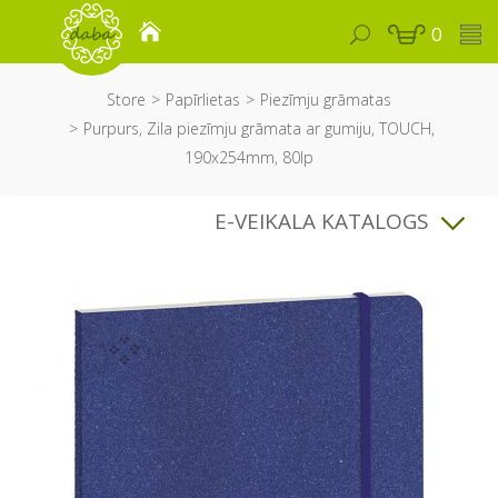
0
Store
Papīrlietas
Piezīmju grāmatas
Purpurs, Zila piezīmju grāmata ar gumiju, TOUCH,
190x254mm, 80lp
E-VEIKALA KATALOGS