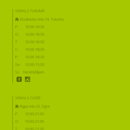
VEIKALS TUKUMĀ
Elizabetes iela 14, Tukums
P:
10:00-18:30
O:
10:00-18:30
T:
10:00-18:30
C:
10:00-18:30
P:
10:00-18:30
Se:
10:00-15:00
Sv:
Nestrādājam
VEIKALS OGRĒ:
Rīgas iela 23, Ogre
P:
10:00-21:00
O:
10:00-21:00
T:
10:00-21:00