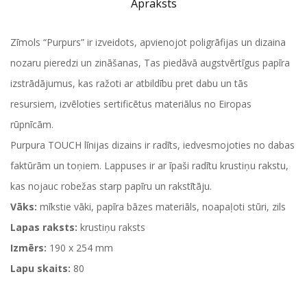
Apraksts
Zīmols “Purpurs” ir izveidots, apvienojot poligrāfijas un dizaina
nozaru pieredzi un zināšanas, Tas piedāvā augstvērtīgus papīra
izstrādājumus, kas ražoti ar atbildību pret dabu un tās
resursiem, izvēloties sertificētus materiālus no Eiropas
rūpnīcām.
Purpura TOUCH līnijas dizains ir radīts, iedvesmojoties no dabas
faktūrām un toņiem. Lappuses ir ar īpaši radītu krustiņu rakstu,
kas nojauc robežas starp papīru un rakstītāju.
Vāks:
mīkstie vāki, papīra bāzes materiāls, noapaļoti stūri, zils
Lapas raksts:
krustiņu raksts
Izmērs:
190 x 254 mm
Lapu skaits:
80