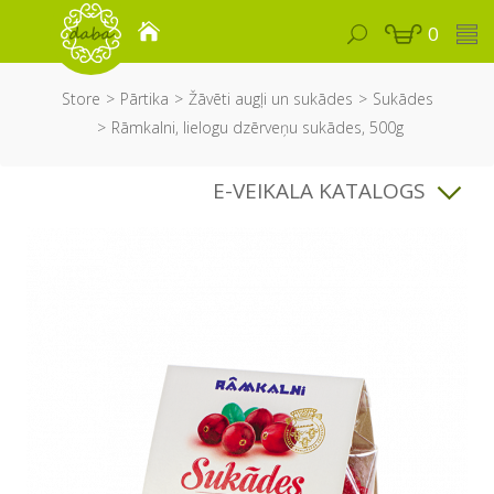
0
Store
Pārtika
Žāvēti augļi un sukādes
Sukādes
Rāmkalni, lielogu dzērveņu sukādes, 500g
E-VEIKALA KATALOGS