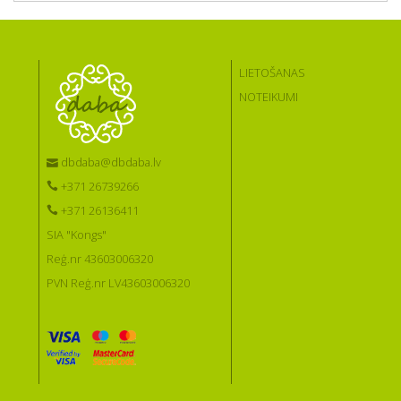
LIETOŠANAS
NOTEIKUMI
dbdaba@dbdaba.lv
+371 26739266
+371 26136411
SIA "Kongs"
Reģ.nr 43603006320
PVN Reģ.nr LV43603006320