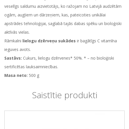
veselīgs saldumu aizvietotājs, ko ražojam no Latvijā audzētām
ogām, augļiem un dārzeņiem, kas, pateicoties unikālai
apstrādes tehnoloģijai, saglabā tajās dabas spēku un bioloģiski
aktīvās vielas.
Rāmkalni
lielogu
dzērveņu sukādes
ir bagātīgs C vitamīna
ieguves avots.
Sastāvs:
Cukurs, lielogu dzērvenes* 50%. * – no bioloģiski
sertificētas lauksaimniecības.
Masa neto:
500 g
Saistītie produkti