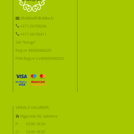
dbdaba@dbdaba.lv
+371 26739266
+371 26136411
SIA "Kongs"
Reģ.nr 43603006320
PVN Reģ.nr LV43603006320
VEIKALS VALMIERĀ:
Rīgas iela 30, Valmiera
P:
10:00-18:30
O:
10:00-18:30