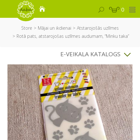
0
Store
Mājai un ikdienai
Atstarojošās uzlīmes
Rotā pats, atstarojošas uzlīmes audumam, “Minku taka”
E-VEIKALA KATALOGS