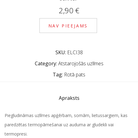
2,90
€
NAV PIEEJAMS
SKU:
ELCI38
Category:
Atstarojošās uzlīmes
Tag:
Rotā pats
Apraksts
Piegludināmas uzlīmes apģērbam, somām, lietussargiem, kas
paredzētas termopārnešanai uz auduma ar gludekli vai
termopresi.