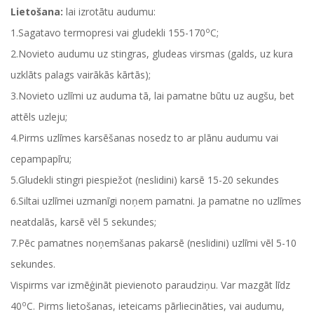
Lietošana:
lai izrotātu audumu:
o
1.Sagatavo termopresi vai gludekli 155-170
C;
2.Novieto audumu uz stingras, gludeas virsmas (galds, uz kura
uzklāts palags vairākās kārtās);
3.Novieto uzlīmi uz auduma tā, lai pamatne būtu uz augšu, bet
attēls uzleju;
4.Pirms uzlīmes karsēšanas nosedz to ar plānu audumu vai
cepampapīru;
5.Gludekli stingri piespiežot (neslidini) karsē 15-20 sekundes
6.Siltai uzlīmei uzmanīgi noņem pamatni. Ja pamatne no uzlīmes
neatdalās, karsē vēl 5 sekundes;
7.Pēc pamatnes noņemšanas pakarsē (neslidini) uzlīmi vēl 5-10
sekundes.
Vispirms var izmēģināt pievienoto paraudziņu. Var mazgāt līdz
o
40
C. Pirms lietošanas, ieteicams pārliecināties, vai audumu,