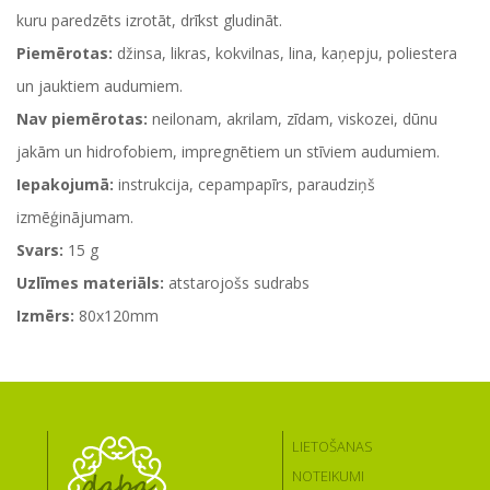
kuru paredzēts izrotāt, drīkst gludināt.
Piemērotas:
džinsa, likras, kokvilnas, lina, kaņepju, poliestera
un jauktiem audumiem.
Nav piemērotas:
neilonam, akrilam, zīdam, viskozei, dūnu
jakām un hidrofobiem, impregnētiem un stīviem audumiem.
Iepakojumā:
instrukcija, cepampapīrs, paraudziņš
izmēģinājumam.
Svars:
15 g
Uzlīmes materiāls:
atstarojošs sudrabs
Izmērs:
80x120mm
LIETOŠANAS
NOTEIKUMI