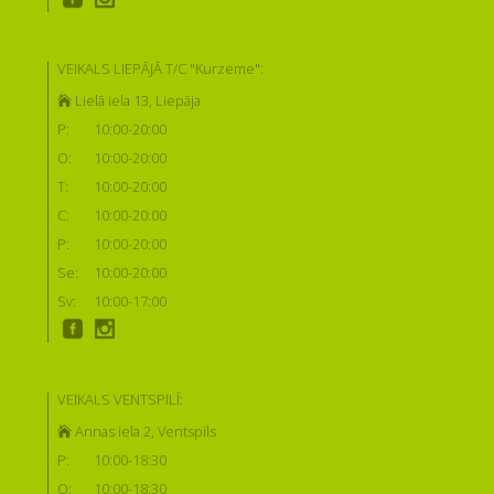
VEIKALS LIEPĀJĀ T/C "Kurzeme":
Lielā iela 13, Liepāja
P:
10:00-20:00
O:
10:00-20:00
T:
10:00-20:00
C:
10:00-20:00
P:
10:00-20:00
Se:
10:00-20:00
Sv:
10:00-17:00
VEIKALS VENTSPILĪ:
Annas iela 2, Ventspils
P:
10:00-18:30
O:
10:00-18:30