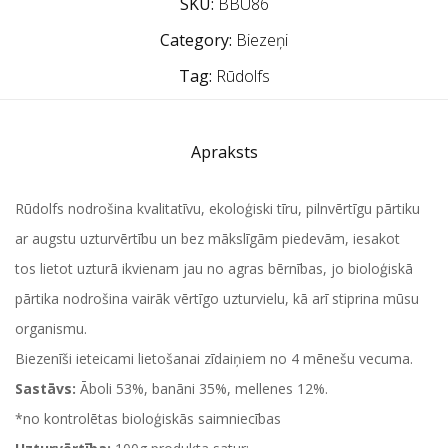
SKU:
BBU86
Category:
Biezeņi
Tag:
Rūdolfs
Apraksts
Rūdolfs nodrošina kvalitatīvu, ekoloģiski tīru, pilnvērtīgu pārtiku
ar augstu uzturvērtību un bez mākslīgām piedevām, iesakot
tos lietot uzturā ikvienam jau no agras bērnības, jo bioloģiskā
pārtika nodrošina vairāk vērtīgo uzturvielu, kā arī stiprina mūsu
organismu.
Biezenīši ieteicami lietošanai zīdaiņiem no 4 mēnešu vecuma.
Sastāvs:
Āboli 53%, banāni 35%, mellenes 12%.
*no kontrolētas bioloģiskās saimniecības