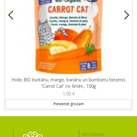
Holle, BIO burkānu, mango, banānu un bumbieru biezenis
“Carrot Cat” no 6mēn., 100g
1,90
€
Pievienot grozam
LIETOŠANAS