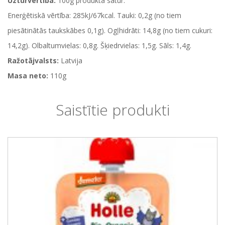
Uzturvērtība:
100g produkta satur:
Enerģētiskā vērtība: 285kJ/67kcal. Tauki: 0,2g (no tiem
piesātinātās taukskābes 0,1g). Ogļhidrāti: 14,8g (no tiem cukuri:
14,2g). Olbaltumvielas: 0,8g. Šķiedrvielas: 1,5g. Sāls: 1,4g.
Ražotājvalsts:
Latvija
Masa neto:
110g
Saistītie produkti