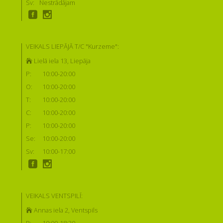
Sv:
Nestrādājam
VEIKALS LIEPĀJĀ T/C "Kurzeme":
Lielā iela 13, Liepāja
P:
10:00-20:00
O:
10:00-20:00
T:
10:00-20:00
C:
10:00-20:00
P:
10:00-20:00
Se:
10:00-20:00
Sv:
10:00-17:00
VEIKALS VENTSPILĪ:
Annas iela 2, Ventspils
P:
10:00-18:30