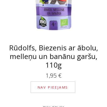
Rūdolfs, Biezenis ar ābolu,
melleņu un banānu garšu,
110g
1,95
€
NAV PIEEJAMS