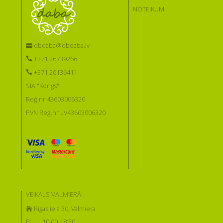
NOTEIKUMI
dbdaba@dbdaba.lv
+371 26739266
+371 26136411
SIA "Kongs"
Reģ.nr 43603006320
PVN Reģ.nr LV43603006320
VEIKALS VALMIERĀ:
Rīgas iela 30, Valmiera
P:
10:00-18:30