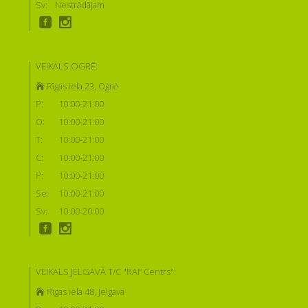
Sv:
Nestrādājam
VEIKALS OGRĒ:
Rīgas iela 23, Ogre
P:
10:00-21:00
O:
10:00-21:00
T:
10:00-21:00
C:
10:00-21:00
P:
10:00-21:00
Se:
10:00-21:00
Sv:
10:00-20:00
VEIKALS JELGAVĀ T/C "RAF Centrs":
Rīgas iela 48, Jelgava