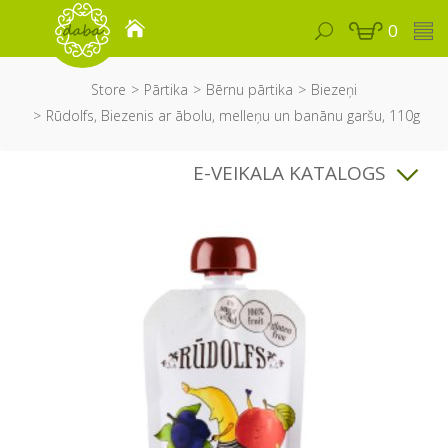
0
Store
Pārtika
Bērnu pārtika
Biezeņi
Rūdolfs, Biezenis ar ābolu, melleņu un banānu garšu, 110g
E-VEIKALA KATALOGS