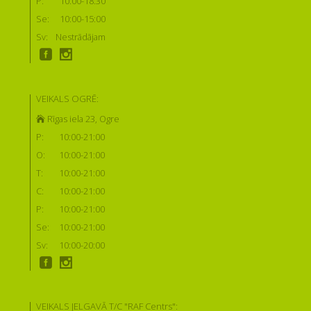
P:
10:00-18:30
Se:
10:00-15:00
Sv:
Nestrādājam
VEIKALS OGRĒ:
Rīgas iela 23, Ogre
P:
10:00-21:00
O:
10:00-21:00
T:
10:00-21:00
C:
10:00-21:00
P:
10:00-21:00
Se:
10:00-21:00
Sv:
10:00-20:00
VEIKALS JELGAVĀ T/C "RAF Centrs":