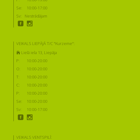
Se:
10:00-17:00
Sv:
Nestrādājam
VEIKALS LIEPĀJĀ T/C "Kurzeme":
Lielā iela 13, Liepāja
P:
10:00-20:00
O:
10:00-20:00
T:
10:00-20:00
C:
10:00-20:00
P:
10:00-20:00
Se:
10:00-20:00
Sv:
10:00-17:00
VEIKALS VENTSPILĪ: