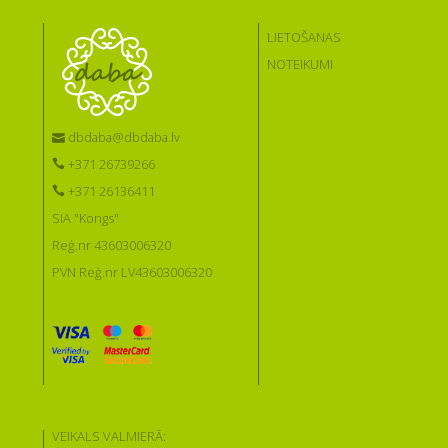
LIETOŠANAS
NOTEIKUMI
dbdaba@dbdaba.lv
+371 26739266
+371 26136411
SIA "Kongs"
Reģ.nr 43603006320
PVN Reģ.nr LV43603006320
VEIKALS VALMIERĀ: