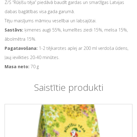
Z/S “Rūķīšu tēja” piedāvā baudīt gardas un smaržīgas Latvijas
dabas bagātības visa gada garumā.
Tēju maisījums māmiņu veselībai un labsajūtai.
Sastāvs:
ķimenes augļi 55%, kumelītes ziedi 15%, melisa 15%,
ābolmētra 15%.
Pagatavošana:
1-2 tējkarotes aplej ar 200 ml verdoša ūdens,
ļauj ievilkties 20-40 minūtes.
Masa neto:
70 g
Saistītie produkti