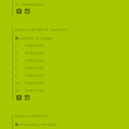
Sv:
Nestrādājam
VEIKALS LIEPĀJĀ T/C "Kurzeme":
Lielā iela 13, Liepāja
P:
10:00-20:00
O:
10:00-20:00
T:
10:00-20:00
C:
10:00-20:00
P:
10:00-20:00
Se:
10:00-20:00
Sv:
10:00-17:00
VEIKALS VENTSPILĪ:
Annas iela 2, Ventspils