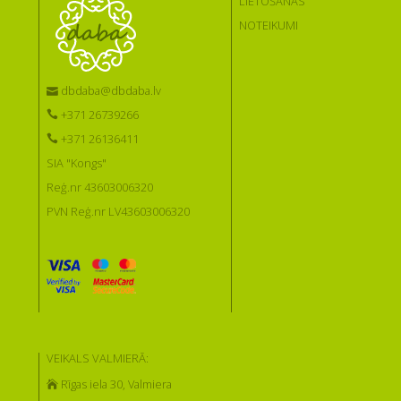
LIETOŠANAS
NOTEIKUMI
dbdaba@dbdaba.lv
+371 26739266
+371 26136411
SIA "Kongs"
Reģ.nr 43603006320
PVN Reģ.nr LV43603006320
VEIKALS VALMIERĀ:
Rīgas iela 30, Valmiera