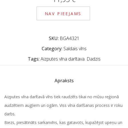
NAV PIEEJAMS
SKU:
BGA4321
Category:
Saldais vīns
Tags:
Aizputes vīna darītava
,
Dadzis
Apraksts
Aizputes vīna darītavā vīns tiek raudzēts tikai no mūsu reģionā
audzētiem augļiem un ogām. Viss vīna darīšanas process ir roku
darbs.
Biezs, piesātināts sarkanvīns, kas gatavots, kupažējot upeņu un