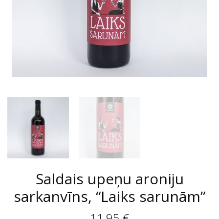
Saldais upeņu aroniju
sarkanvīns, “Laiks sarunām”
11,95
€