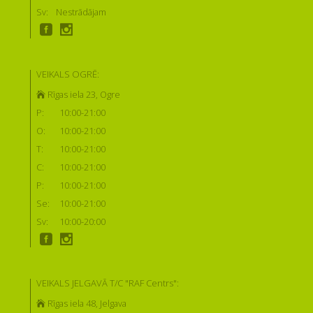
Sv:
Nestrādājam
VEIKALS OGRĒ:
Rīgas iela 23, Ogre
P:
10:00-21:00
O:
10:00-21:00
T:
10:00-21:00
C:
10:00-21:00
P:
10:00-21:00
Se:
10:00-21:00
Sv:
10:00-20:00
VEIKALS JELGAVĀ T/C "RAF Centrs":
Rīgas iela 48, Jelgava