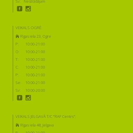
Sv:
Nestrādājam
VEIKALS OGRĒ:
Rīgas iela 23, Ogre
P:
10:00-21:00
O:
10:00-21:00
T:
10:00-21:00
C:
10:00-21:00
P:
10:00-21:00
Se:
10:00-21:00
Sv:
10:00-20:00
VEIKALS JELGAVĀ T/C "RAF Centrs":
Rīgas iela 48, Jelgava
P:
10:00-21:00