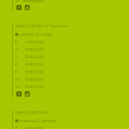
Sv:
Nestrādājam
VEIKALS LIEPĀJĀ T/C "Kurzeme":
Lielā iela 13, Liepāja
P:
10:00-20:00
O:
10:00-20:00
T:
10:00-20:00
C:
10:00-20:00
P:
10:00-20:00
Se:
10:00-20:00
Sv:
10:00-17:00
VEIKALS VENTSPILĪ:
Annas iela 2, Ventspils
P:
10:00-18:30