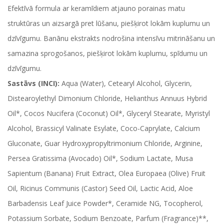
Efektīvā formula ar keramīdiem atjauno porainas matu
struktūras un aizsargā pret lūšanu, piešķirot lokām kuplumu un
dzīvīgumu. Banānu ekstrakts nodrošina intensīvu mitrināšanu un
samazina sprogošanos, piešķirot lokām kuplumu, spīdumu un
dzīvīgumu.
Sastāvs (INCI):
Aqua (Water), Cetearyl Alcohol, Glycerin,
Distearoylethyl Dimonium Chloride, Helianthus Annuus Hybrid
Oil*, Cocos Nucifera (Coconut) Oil*, Glyceryl Stearate, Myristyl
Alcohol, Brassicyl Valinate Esylate, Coco-Caprylate, Calcium
Gluconate, Guar Hydroxypropyltrimonium Chloride, Arginine,
Persea Gratissima (Avocado) Oil*, Sodium Lactate, Musa
Sapientum (Banana) Fruit Extract, Olea Europaea (Olive) Fruit
Oil, Ricinus Communis (Castor) Seed Oil, Lactic Acid, Aloe
Barbadensis Leaf Juice Powder*, Ceramide NG, Tocopherol,
Potassium Sorbate, Sodium Benzoate, Parfum (Fragrance)**,