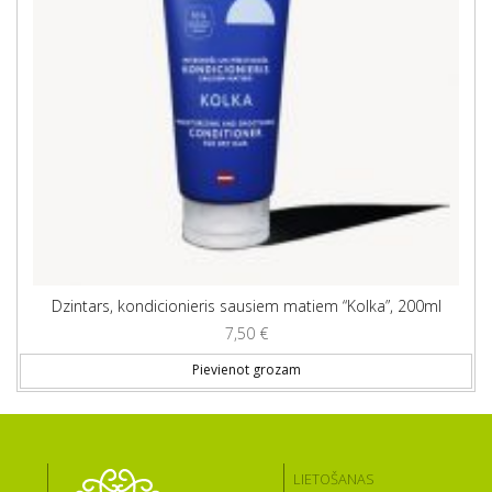
Dzintars, kondicionieris sausiem matiem “Kolka”, 200ml
7,50
€
Pievienot grozam
LIETOŠANAS