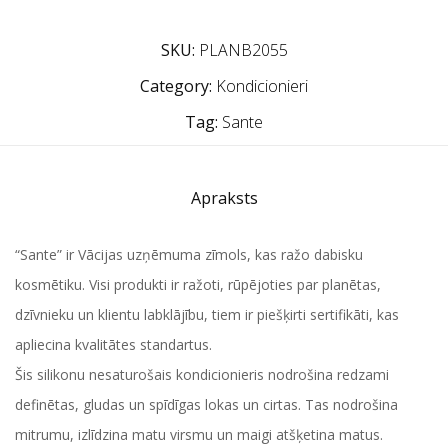
SKU:
PLANB2055
Category:
Kondicionieri
Tag:
Sante
Apraksts
“Sante” ir Vācijas uzņēmuma zīmols, kas ražo dabisku
kosmētiku. Visi produkti ir ražoti, rūpējoties par planētas,
dzīvnieku un klientu labklājību, tiem ir piešķirti sertifikāti, kas
apliecina kvalitātes standartus.
Šis silikonu nesaturošais kondicionieris nodrošina redzami
definētas, gludas un spīdīgas lokas un cirtas. Tas nodrošina
mitrumu, izlīdzina matu virsmu un maigi atšķetina matus.