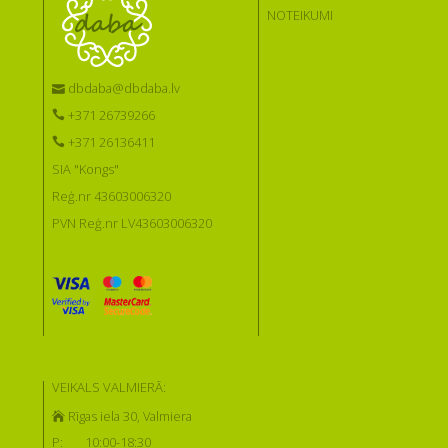
NOTEIKUMI
dbdaba@dbdaba.lv
+371 26739266
+371 26136411
SIA "Kongs"
Reģ.nr 43603006320
PVN Reģ.nr LV43603006320
VEIKALS VALMIERĀ:
Rīgas iela 30, Valmiera
P:
10:00-18:30