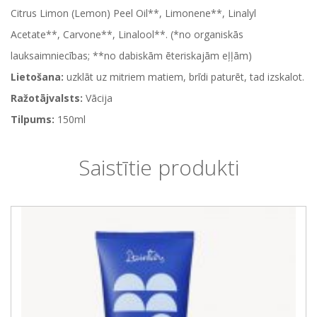
Citrus Limon (Lemon) Peel Oil**, Limonene**, Linalyl
Acetate**, Carvone**, Linalool**. (*no organiskās
lauksaimniecības; **no dabiskām ēteriskajām eļļām)
Lietošana:
uzklāt uz mitriem matiem, brīdi paturēt, tad izskalot.
Ražotājvalsts:
Vācija
Tilpums:
150ml
Saistītie produkti