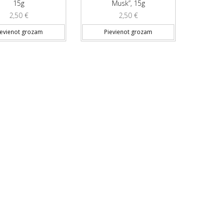
15g
Musk”, 15g
2,50
€
2,50
€
ievienot grozam
Pievienot grozam