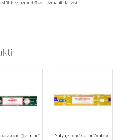
tāt bez uzraudzības. Uzmanīt, lai visi
ukti
maržkociņi “Jasmine”,
Satya, smaržkociņi “Arabian