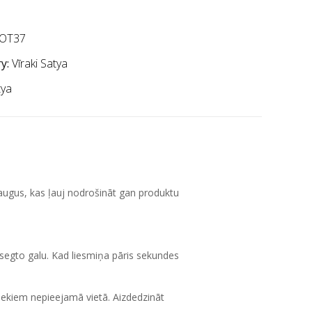
OT37
y:
Vīraki Satya
tya
 augus, kas ļauj nodrošināt gan produktu
osegto galu. Kad liesmiņa pāris sekundes
iekiem nepieejamā vietā. Aizdedzināt