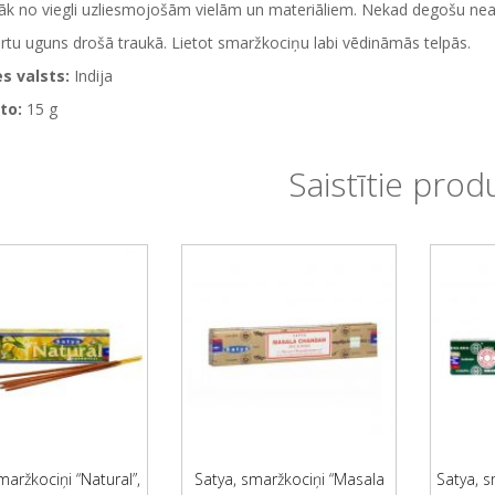
tāk no viegli uzliesmojošām vielām un materiāliem. Nekad degošu neats
irtu uguns drošā traukā. Lietot smaržkociņu labi vēdināmās telpās.
s valsts:
Indija
to:
15 g
Saistītie prod
maržkociņi “Natural”,
Satya, smaržkociņi “Masala
Satya, s