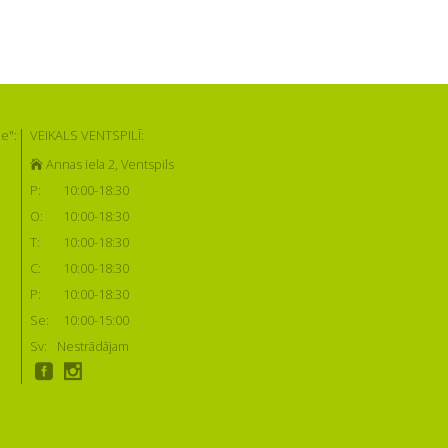
e":
VEIKALS VENTSPILĪ:
Annas iela 2, Ventspils
P:
10:00-18:30
O:
10:00-18:30
T:
10:00-18:30
C:
10:00-18:30
P:
10:00-18:30
Se:
10:00-15:00
Sv:
Nestrādājam