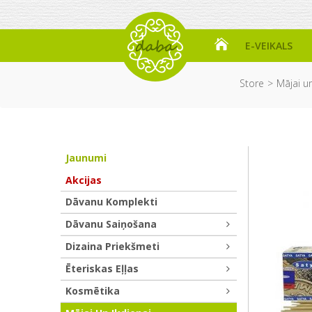
E-VEIKALS
Store
Mājai un
Jaunumi
Akcijas
Dāvanu Komplekti
Dāvanu Saiņošana
Dizaina Priekšmeti
Ēteriskas Eļļas
Kosmētika