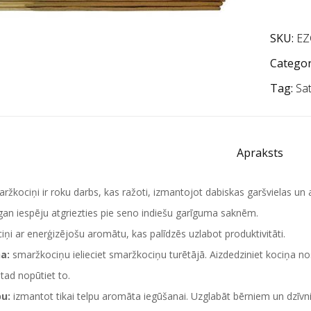
SKU:
EZ
Categor
Tag:
Sa
Apraksts
ržkociņi ir roku darbs, kas ražoti, izmantojot dabiskas garšvielas un
, gan iespēju atgriezties pie seno indiešu garīguma saknēm.
ņi ar enerģizējošu aromātu, kas palīdzēs uzlabot produktivitāti.
a:
smaržkociņu ielieciet smaržkociņu turētājā. Aizdedziniet kociņa n
 tad nopūtiet to.
u:
izmantot tikai telpu aromāta iegūšanai. Uzglabāt bērniem un dzīvn