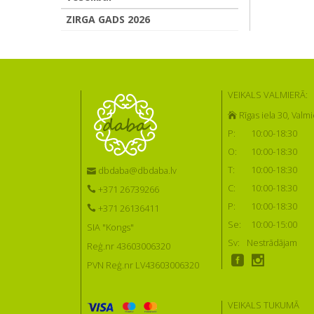
ZIRGA GADS 2026
VEIKALS VALMIERĀ:
Rīgas iela 30, Valmi
P:
10:00-18:30
O:
10:00-18:30
T:
10:00-18:30
dbdaba@dbdaba.lv
C:
10:00-18:30
+371 26739266
P:
10:00-18:30
+371 26136411
Se:
10:00-15:00
SIA "Kongs"
Sv:
Nestrādājam
Reģ.nr 43603006320
PVN Reģ.nr LV43603006320
VEIKALS TUKUMĀ