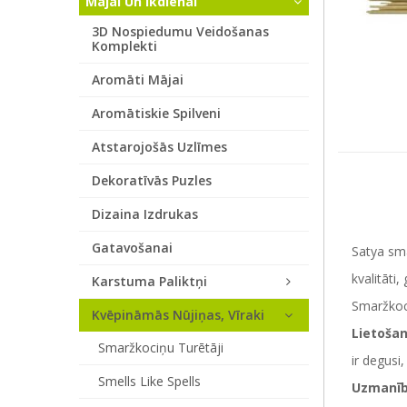
Mājai Un Ikdienai
3D Nospiedumu Veidošanas
Komplekti
Aromāti Mājai
Aromātiskie Spilveni
Atstarojošās Uzlīmes
Dekoratīvās Puzles
Dizaina Izdrukas
Gatavošanai
Satya sma
kvalitāti
Karstuma Paliktņi
Smaržkoci
Kvēpināmās Nūjiņas, Vīraki
Lietošan
Smaržkociņu Turētāji
ir degusi,
Smells Like Spells
Uzmanīb