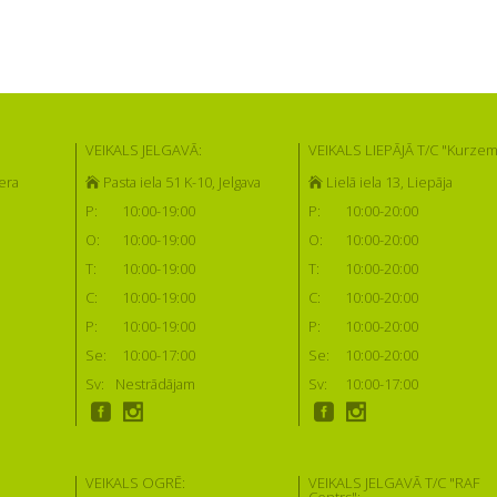
VEIKALS JELGAVĀ:
VEIKALS LIEPĀJĀ T/C "Kurzem
era
Pasta iela 51 K-10, Jelgava
Lielā iela 13, Liepāja
P:
10:00-19:00
P:
10:00-20:00
O:
10:00-19:00
O:
10:00-20:00
T:
10:00-19:00
T:
10:00-20:00
C:
10:00-19:00
C:
10:00-20:00
P:
10:00-19:00
P:
10:00-20:00
Se:
10:00-17:00
Se:
10:00-20:00
Sv:
Nestrādājam
Sv:
10:00-17:00
VEIKALS OGRĒ:
VEIKALS JELGAVĀ T/C "RAF
Centrs":