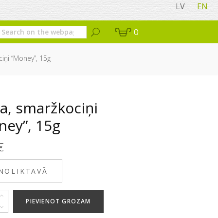
LV
EN
0
iņi “Money”, 15g
a, smaržkociņi
ney”, 15g
€
 NOLIKTAVĀ
PIEVIENOT GROZAM