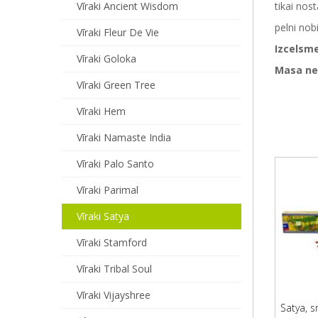
Vīraki Ancient Wisdom
tikai nos
pelni nob
Vīraki Fleur De Vie
Izcelsme
Vīraki Goloka
Masa ne
Vīraki Green Tree
Vīraki Hem
Vīraki Namaste India
Vīraki Palo Santo
Vīraki Parimal
Vīraki Satya
Vīraki Stamford
Vīraki Tribal Soul
Vīraki Vijayshree
Satya, s