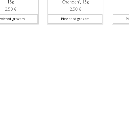
15g
Chandan”, 15g
2,50
€
2,50
€
evienot grozam
Pievienot grozam
P