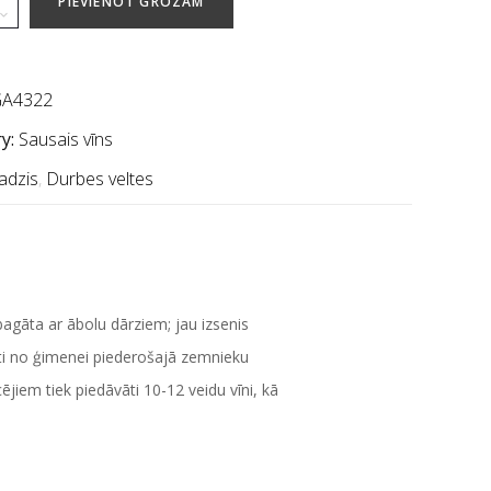
PIEVIENOT GROZAM
A4322
y:
Sausais vīns
adzis
,
Durbes veltes
bagāta ar ābolu dārziem; jau izsenis
voti no ģimenei piederošajā zemnieku
iem tiek piedāvāti 10-12 veidu vīni, kā