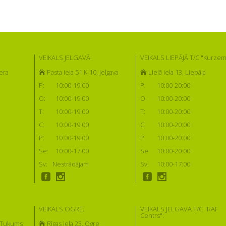
VEIKALS JELGAVĀ:
VEIKALS LIEPĀJĀ T/C "Kurzem
era
Pasta iela 51 K-10, Jelgava
Lielā iela 13, Liepāja
P:
10:00-19:00
P:
10:00-20:00
O:
10:00-19:00
O:
10:00-20:00
T:
10:00-19:00
T:
10:00-20:00
C:
10:00-19:00
C:
10:00-20:00
P:
10:00-19:00
P:
10:00-20:00
Se:
10:00-17:00
Se:
10:00-20:00
Sv:
Nestrādājam
Sv:
10:00-17:00
VEIKALS OGRĒ:
VEIKALS JELGAVĀ T/C "RAF
Centrs":
, Tukums
Rīgas iela 23, Ogre