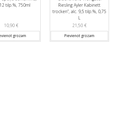
 12 tilp.%, 750ml
Riesling Ayler Kabinett
trocken”, alc. 9,5 tilp.%, 0,75
L
10,90
€
21,50
€
evienot grozam
Pievienot grozam