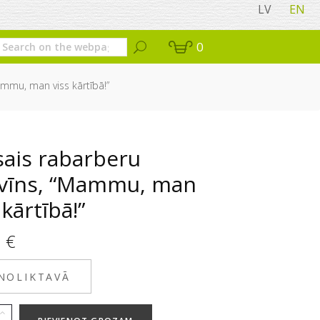
LV
EN
0
ammu, man viss kārtībā!”
sais rabarberu
tvīns, “Mammu, man
 kārtībā!”
5
€
 NOLIKTAVĀ