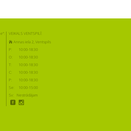
e":
VEIKALS VENTSPILĪ:
Annas iela 2, Ventspils
P:
10:00-18:30
O:
10:00-18:30
T:
10:00-18:30
C:
10:00-18:30
P:
10:00-18:30
Se:
10:00-15:00
Sv:
Nestrādājam