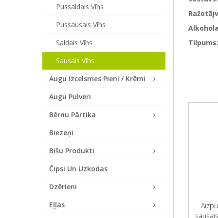
Pussaldais Vīns
Ražotājv
Pussausais Vīns
Alkohola
Saldais Vīns
Tilpums
Sausais Vīns
Augu Izcelsmes Pieni / Krēmi
Augu Pulveri
Bērnu Pārtika
Biezeņi
Bišu Produkti
Čipsi Un Uzkodas
Dzērieni
Eļļas
Aizpu
sausais