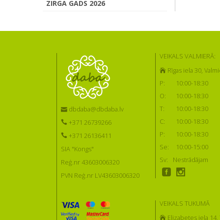
ZIRGA GADS 2026
VEIKALS VALMIERĀ:
Rīgas iela 30, Valmi
P:
10:00-18:30
O:
10:00-18:30
T:
10:00-18:30
dbdaba@dbdaba.lv
C:
10:00-18:30
+371 26739266
P:
10:00-18:30
+371 26136411
Se:
10:00-15:00
SIA "Kongs"
Sv:
Nestrādājam
Reģ.nr 43603006320
PVN Reģ.nr LV43603006320
VEIKALS TUKUMĀ
Elizabetes iela 14