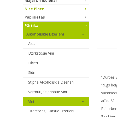
Mājai Un Ikdienai
Nice Place
Papīrlietas
Pārtika
Alkoholiskie Dzērieni
Alus
Dzirkstošie Vīni
Liķieri
Sidri
“Durbes v
Stiprie Alkoholiskie Dzērieni
19.gs bei
Vermuti, Stiprinātie Vīni
saimniecī
arī dažādi 
Vīni
Rabarberu
Karstvīns, Karstie Dzērieni
Sastāvs: