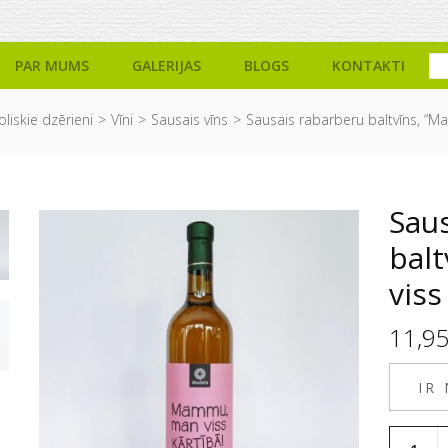
PAR MUMS
GALERIJAS
BLOGS
KONTAKTI
liskie dzērieni
Vīni
Sausais vīns
Sausais rabarberu baltvīns, “M
Sau
bal
viss
11,9
IR