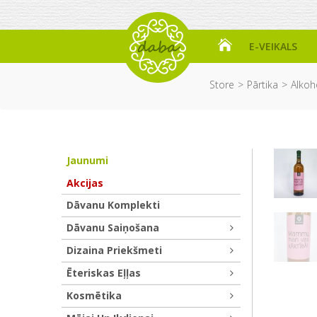
E-VEIKALS
Store
Pārtika
Alkoho
Jaunumi
Akcijas
Dāvanu Komplekti
Dāvanu Saiņošana
Dizaina Priekšmeti
Ēteriskas Eļļas
Kosmētika