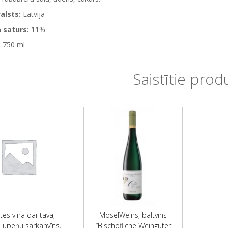
alsts:
Latvija
 saturs:
11%
:
750 ml
Saistītie prod
tes vīna darītava,
MoselWeins, baltvīns
 upeņu sarkanvīns,
“Bischofliche Weinguter