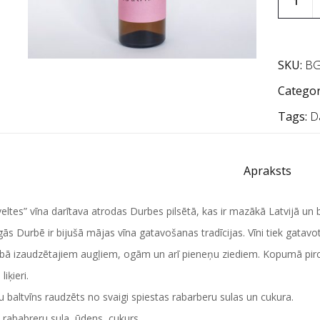
SKU:
BG
Categor
Tags:
D
Apraksts
eltes” vīna darītava atrodas Durbes pilsētā, kas ir mazākā Latvijā un 
gās Durbē ir bijušā mājas vīna gatavošanas tradīcijas. Vīni tiek gata
bā izaudzētajiem augļiem, ogām un arī pieneņu ziediem. Kopumā pircēj
liķieri.
 baltvīns raudzēts no svaigi spiestas rabarberu sulas un cukura.
rababreru sula, ūdens, cukurs.