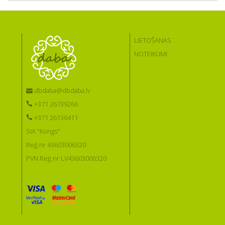
LIETOŠANAS
NOTEIKUMI
dbdaba@dbdaba.lv
+371 26739266
+371 26136411
SIA "Kongs"
Reģ.nr 43603006320
PVN Reģ.nr LV43603006320