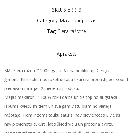
SKU:
SIERR13
Category:
Makaroni, pastas
Tag:
Siera ražotne
Apraksts
SIA “Siera ražotni” 2006. gadā Raunā nodibināja Ceriņu
ģimene.
Pirmsākumos ražotnē tapa tikai divi produkti, bet šobrīd
piedāvājumā ir jau 25 iecienīti produkti.
Mājas makaroni ir 100% roku darbs un tie top no augstākā
labuma kviešu miltiem un svaigām vistu olām no vietējā
ražotāja. Tiem ir zems tauku saturs, nav pievienotas E vielas,
nav pievienots cukurs, labs šķiedrvielu un proteīna avots.
Pagatavošana:
makaronus liek verdošā ūdenī, pievieno