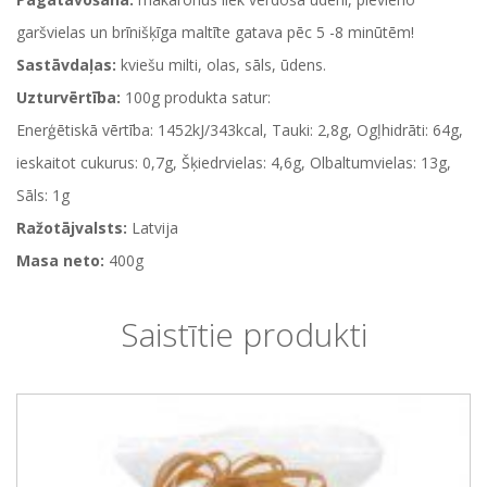
garšvielas un brīnišķīga maltīte gatava pēc 5 -8 minūtēm!
Sastāvdaļas:
kviešu milti, olas, sāls, ūdens.
Uzturvērtība:
100g produkta satur:
Enerģētiskā vērtība: 1452kJ/343kcal, Tauki: 2,8g, Ogļhidrāti: 64g,
ieskaitot cukurus: 0,7g, Šķiedrvielas: 4,6g, Olbaltumvielas: 13g,
Sāls: 1g
Ražotājvalsts:
Latvija
Masa neto:
400g
Saistītie produkti