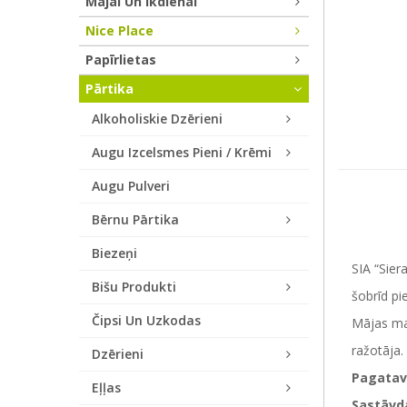
Mājai Un Ikdienai
Nice Place
Papīrlietas
Pārtika
Alkoholiskie Dzērieni
Augu Izcelsmes Pieni / Krēmi
Augu Pulveri
Bērnu Pārtika
Biezeņi
SIA “Sier
Bišu Produkti
šobrīd pi
Čipsi Un Uzkodas
Mājas mak
ražotāja.
Dzērieni
Pagatav
Eļļas
Sastāvd