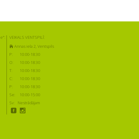
e":
VEIKALS VENTSPILĪ:
Annas iela 2, Ventspils
P:
10:00-18:30
O:
10:00-18:30
T:
10:00-18:30
C:
10:00-18:30
P:
10:00-18:30
Se:
10:00-15:00
Sv:
Nestrādājam