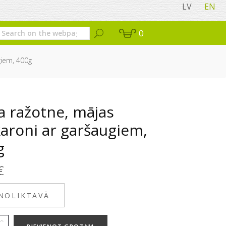
LV
EN
0
giem, 400g
a ražotne, mājas
aroni ar garšaugiem,
g
€
 NOLIKTAVĀ