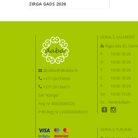
ZIRGA GADS 2026
VEIKALS VALMIERĀ:
Rīgas iela 30, Valmi
P:
10:00-18:30
O:
10:00-18:30
T:
10:00-18:30
dbdaba@dbdaba.lv
C:
10:00-18:30
+371 26739266
P:
10:00-18:30
+371 26136411
Se:
10:00-15:00
SIA "Kongs"
Sv:
Nestrādājam
Reģ.nr 43603006320
PVN Reģ.nr LV43603006320
VEIKALS TUKUMĀ