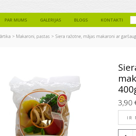
PAR MUMS
GALERIJAS
BLOGS
KONTAKTI
ārtika
Makaroni, pastas
Siera ražotne, mājas makaroni ar garšau
Sier
mak
400
3,90
IR