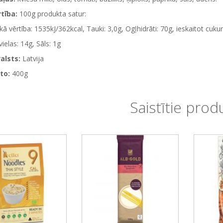
rtība:
100g produkta satur:
kā vērtība: 1535kJ/362kcal, Tauki: 3,0g, Ogļhidrāti: 70g, ieskaitot cukur
ielas: 14g, Sāls: 1g
alsts:
Latvija
to:
400g
Saistītie prod