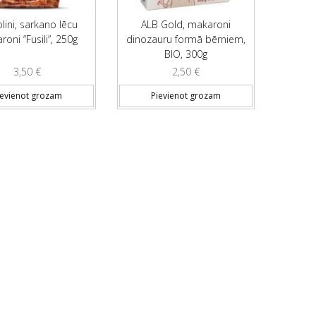
lini, sarkano lēcu
ALB Gold, makaroni
oni “Fusili”, 250g
dinozauru formā bērniem,
BIO, 300g
3,50
€
2,50
€
ievienot grozam
Pievienot grozam