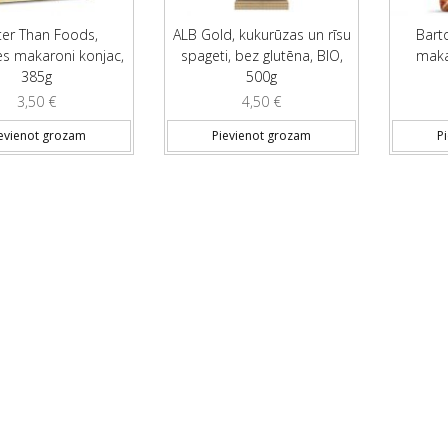
ter Than Foods,
ALB Gold, kukurūzas un rīsu
Barto
s makaroni konjac,
spageti, bez glutēna, BIO,
makar
385g
500g
3,50
€
4,50
€
evienot grozam
Pievienot grozam
P