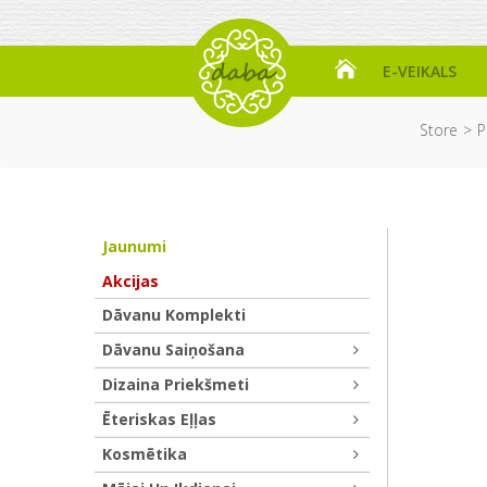
E-VEIKALS
Store
P
Jaunumi
Akcijas
Dāvanu Komplekti
Dāvanu Saiņošana
Dizaina Priekšmeti
Ēteriskas Eļļas
Kosmētika