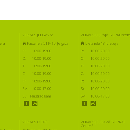
VEIKALS JELGAVĀ:
VEIKALS LIEPĀJĀ T/C "Kurzem
era
Pasta iela 51 K-10, Jelgava
Lielā iela 13, Liepāja
P:
10:00-19:00
P:
10:00-20:00
O:
10:00-19:00
O:
10:00-20:00
T:
10:00-19:00
T:
10:00-20:00
C:
10:00-19:00
C:
10:00-20:00
P:
10:00-19:00
P:
10:00-20:00
Se:
10:00-17:00
Se:
10:00-20:00
Sv:
Nestrādājam
Sv:
10:00-17:00
VEIKALS OGRĒ:
VEIKALS JELGAVĀ T/C "RAF
Centrs":