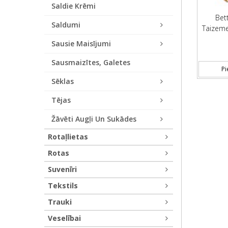
Saldie Krēmi
Bet
Saldumi
Taizeme
Sausie Maisījumi
Sausmaizītes, Galetes
Pi
Sēklas
Tējas
Žāvēti Augļi Un Sukādes
Rotaļlietas
Rotas
Suvenīri
Tekstils
Trauki
Veselībai