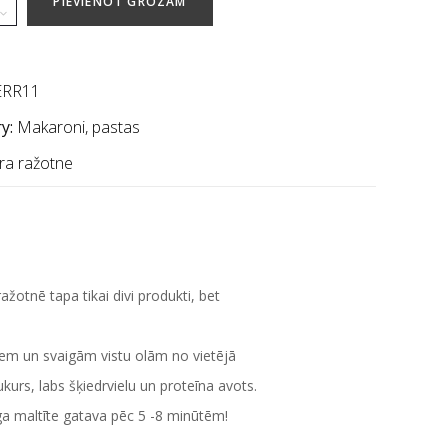
PIEVIENOT GROZAM
ERR11
y:
Makaroni, pastas
ra ražotne
žotnē tapa tikai divi produkti, bet
iem un svaigām vistu olām no vietējā
kurs, labs šķiedrvielu un proteīna avots.
īga maltīte gatava pēc 5 -8 minūtēm!