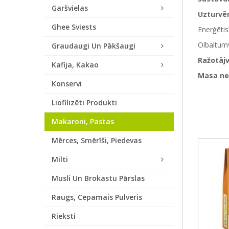
Garšvielas
Uzturvē
Ghee Sviests
Enerģētis
Olbaltumv
Graudaugi Un Pākšaugi
Ražotājv
Kafija, Kakao
Masa ne
Konservi
Liofilizēti Produkti
Makaroni, Pastas
Mērces, Smērīši, Piedevas
Milti
Musli Un Brokastu Pārslas
Raugs, Cepamais Pulveris
Rieksti