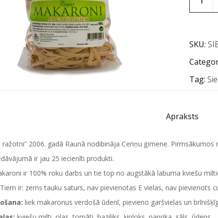
SKU:
SI
Categor
Tag:
Sie
Apraksts
a ražotni” 2006. gadā Raunā nodibināja Ceriņu ģimene.
Pirmsākumos ra
edāvājumā ir jau 25 iecienīti produkti.
aroni ir 100% roku darbs un tie top no augstākā labuma kviešu milt
 Tiem ir: zems tauku saturs, nav pievienotas E vielas, nav pievienots cu
ošana:
liek makaronus verdošā ūdenī, pievieno garšvielas un brīnišķ
aļas:
kviešu milti, olas, tomāti, baziliks, ķiploks, paprika, sāls, ūdens.