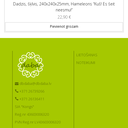
Dadzis, šķīvis, 240x240x25mm, Hameleons “Kuš! Es šeit
neesmu!”
22,90
€
Pievienot grozam
LIETOŠANAS
NOTEIKUMI
dbdaba@dbdaba.lv
+371 26739266
+371 26136411
SIA "Kongs"
Reģ.nr 43603006320
PVN Reģ.nr LV43603006320