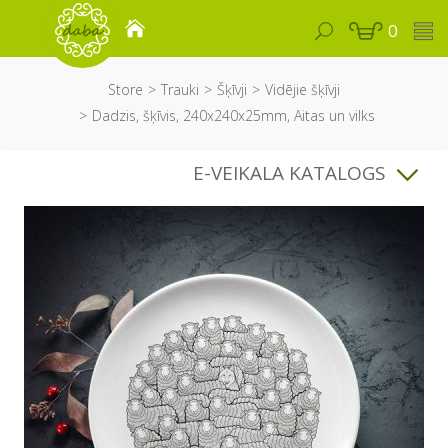
0
Store
Trauki
Šķīvji
Vidējie šķīvji
Dadzis, šķīvis, 240x240x25mm, Aitas un vilks
E-VEIKALA KATALOGS