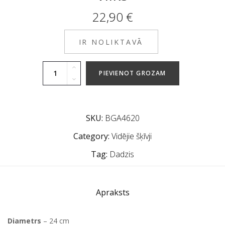
22,90
€
IR NOLIKTAVĀ
PIEVIENOT GROZAM
SKU:
BGA4620
Category:
Vidējie šķīvji
Tag:
Dadzis
Apraksts
Diametrs
– 24 cm