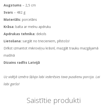
Augstums
– 2,5 cm
Svars
– 482 g
Materiāls:
porcelāns
Krāsa:
balta ar melnu apdruku
Apdrukas tehnika:
dekols
Lietošana:
sargāt no triecieniem, plīstošs!
Drīkst izmantot mikroviļņu krāsnī, mazgāt trauku mazgājamā
mašīnā
Dizains radīts Latvijā
Uz vidējā izmēra šķīvja labi iederēsies tava pusdienu porcija. Lai
labi garšo!
Saistītie produkti