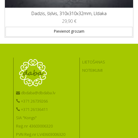
Dadzis, šķīvis, 310x310x32mm, Līdaka
29,90
€
Pievienot grozam
LIETOŠANAS
NOTEIKUMI
dbdaba@dbdaba.lv
+371 26739266
+371 26136411
SIA "Kongs"
Reģ.nr 43603006320
PVN Reģ.nr LV43603006320