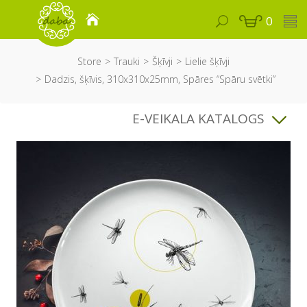
0
Store
Trauki
Šķīvji
Lielie šķīvji
Dadzis, šķīvis, 310x310x25mm, Spāres “Spāru svētki”
E-VEIKALA KATALOGS