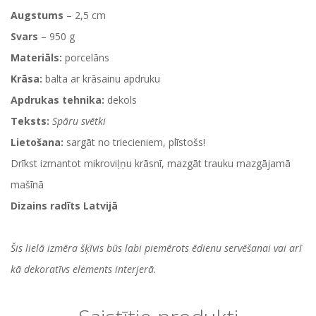
Augstums
– 2,5 cm
Svars
– 950 g
Materiāls:
porcelāns
Krāsa:
balta ar krāsainu apdruku
Apdrukas tehnika:
dekols
Teksts:
Spāru svētki
Lietošana:
sargāt no triecieniem, plīstošs!
Drīkst izmantot mikroviļņu krāsnī, mazgāt trauku mazgājamā
mašīnā
Dizains radīts Latvijā
Šis lielā izmēra šķīvis būs labi piemērots ēdienu servēšanai vai arī
kā dekoratīvs elements interjerā.