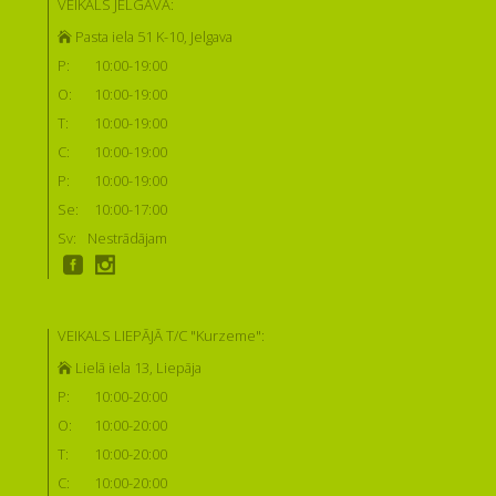
VEIKALS JELGAVĀ:
Pasta iela 51 K-10, Jelgava
P:
10:00-19:00
O:
10:00-19:00
T:
10:00-19:00
C:
10:00-19:00
P:
10:00-19:00
Se:
10:00-17:00
Sv:
Nestrādājam
VEIKALS LIEPĀJĀ T/C "Kurzeme":
Lielā iela 13, Liepāja
P:
10:00-20:00
O:
10:00-20:00
T:
10:00-20:00
C:
10:00-20:00