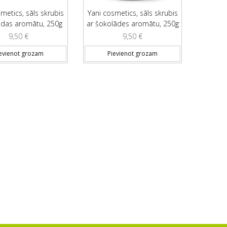
metics, sāls skrubis
Yani cosmetics, sāls skrubis
ndas aromātu, 250g
ar šokolādes aromātu, 250g
9,50
€
9,50
€
evienot grozam
Pievienot grozam