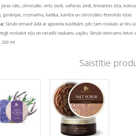
jūras sāls, citronzāle, viršu ziedi, safloras ziedi, limnantes eļļa, koko
u, ģerānijas, rozmarīna, kadiķa, kanēļa un citronzāles ēteriskās eļļas.
na:
Skrubi iemasē ādā ar apļveida kustībām, pēc tam noskalo ar tīru ū
viegli noskalot eļļu un neradīs taukainu sajūtu. Skrubi ieteicams lietot v
:
200 ml
Saistītie prod