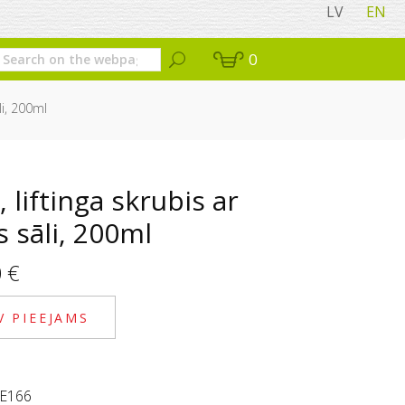
LV
EN
0
li, 200ml
, liftinga skrubis ar
s sāli, 200ml
0
€
V PIEEJAMS
E166