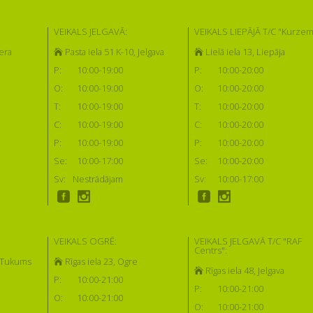
VEIKALS JELGAVĀ:
VEIKALS LIEPĀJĀ T/C "Kurzem
era
Pasta iela 51 K-10, Jelgava
Lielā iela 13, Liepāja
P:
10:00-19:00
P:
10:00-20:00
O:
10:00-19:00
O:
10:00-20:00
T:
10:00-19:00
T:
10:00-20:00
C:
10:00-19:00
C:
10:00-20:00
P:
10:00-19:00
P:
10:00-20:00
Se:
10:00-17:00
Se:
10:00-20:00
Sv:
Nestrādājam
Sv:
10:00-17:00
VEIKALS OGRĒ:
VEIKALS JELGAVĀ T/C "RAF
Centrs":
, Tukums
Rīgas iela 23, Ogre
Rīgas iela 48, Jelgava
P:
10:00-21:00
P:
10:00-21:00
O:
10:00-21:00
O:
10:00-21:00