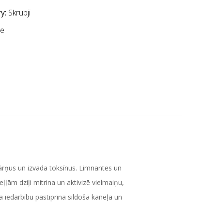
y:
Skrubji
le
 sārņus un izvada toksīnus. Limnantes un
ļļām dziļi mitrina un aktivizē vielmaiņu,
a iedarbību pastiprina sildošā kanēļa un