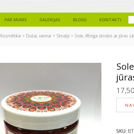
PAR MUMS
GALERIJAS
BLOGS
KONTAKTI
Kosmētika
Dušai, vannai
Skrubji
Sole, liftinga skrubis ar jūras sā
Sole
jūra
17,5
NA
SKU:
BT