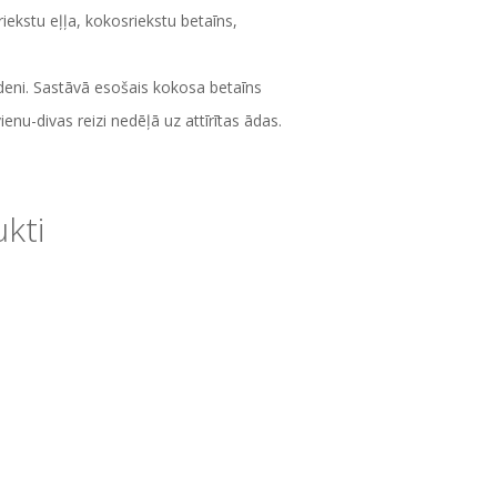
sriekstu eļļa, kokosriekstu betaīns,
deni. Sastāvā esošais kokosa betaīns
ienu-divas reizi nedēļā uz attīrītas ādas.
ukti