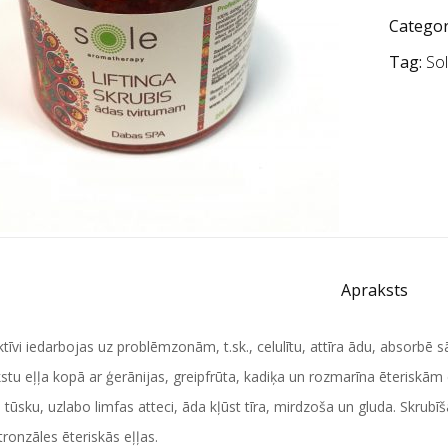
Categor
Tag:
So
Apraksts
ktīvi iedarbojas uz problēmzonām, t.sk., celulītu, attīra ādu, absorbē
stu eļļa kopā ar ģerānijas, greipfrūta, kadiķa un rozmarīna ēteriskām e
tūsku, uzlabo limfas atteci, āda kļūst tīra, mirdzoša un gluda. Skrubīš
tronzāles ēteriskās eļļas.