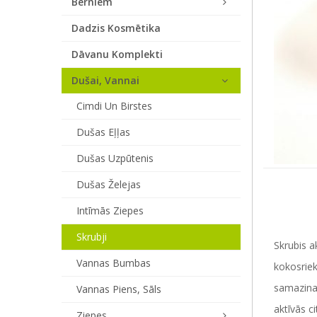
Bērniem
Dadzis Kosmētika
Dāvanu Komplekti
Dušai, Vannai
Cimdi Un Birstes
Dušas Eļļas
Dušas Uzpūtenis
Dušas Želejas
Intīmās Ziepes
Skrubji
Skrubis a
Vannas Bumbas
kokosriek
samazina 
Vannas Piens, Sāls
aktīvās ci
Ziepes