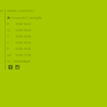
e":
VEIKALS VENTSPILĪ:
Annas iela 2, Ventspils
P:
10:00-18:30
O:
10:00-18:30
T:
10:00-18:30
C:
10:00-18:30
P:
10:00-18:30
Se:
10:00-15:00
Sv:
Nestrādājam