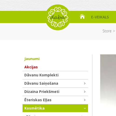
E-VEIKALS
Store
Jaunumi
Akcijas
Dāvanu Komplekti
Dāvanu Saiņošana
Dizaina Priekšmeti
Ēteriskas Eļļas
Kosmētika