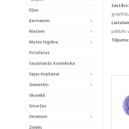
Sastāvs:
Eļļas
greipfrūt
Ķermenim
Lietoša
Matiem
palīdzēs 
Tilpums
Mutes Higiēna
Pirtslietas
Sauļošanās Kosmētika
Sejas Kopšanai
Sievietēm
Skuvekļi
Smaržas
Vīriešiem
Ziedes