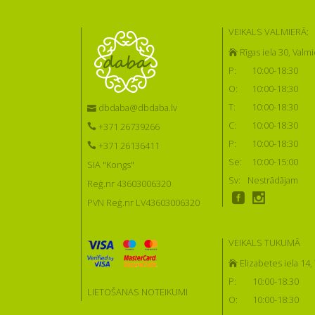
VEIKALS VALMIERĀ:
Rīgas iela 30, Valmi
P:
10:00-18:30
O:
10:00-18:30
T:
10:00-18:30
dbdaba@dbdaba.lv
C:
10:00-18:30
+371 26739266
P:
10:00-18:30
+371 26136411
Se:
10:00-15:00
SIA "Kongs"
Sv:
Nestrādājam
Reģ.nr 43603006320
PVN Reģ.nr LV43603006320
VEIKALS TUKUMĀ
Elizabetes iela 14
P:
10:00-18:30
LIETOŠANAS NOTEIKUMI
O:
10:00-18:30