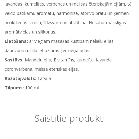
lavandas, kumelītes, verbenas un melisas ēteriskajām eļļām, tā
veido patīkamu aromātu, harmonizē, atbrīvo prātu un ķermeni
no ikdienas stresa, līdzsvaro un atslābina. Nesatur mākslīgas
aromātvielas un silikonus.
Lietošana:
ar vieglām masāžas kustībām nelielu eļļas
daudzumu uzklājiet uz tīras ķermeņa ādas.
Sastāvs:
Mandeļu eļļa, E vitamīns, kumelīte, lavanda,
citronverbēna, melisa ēteriskās eļļas.
Ražotājvalsts:
Latvija
Tilpums:
100 ml
Saistītie produkti