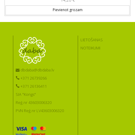
Pievienot grozam
LIETOŠANAS
NOTEIKUMI
dbdaba@dbdaba.lv
+371 26739266
+371 26136411
SIA "Kongs"
Reģ.nr 43603006320
PVN Reģ.nr LV43603006320