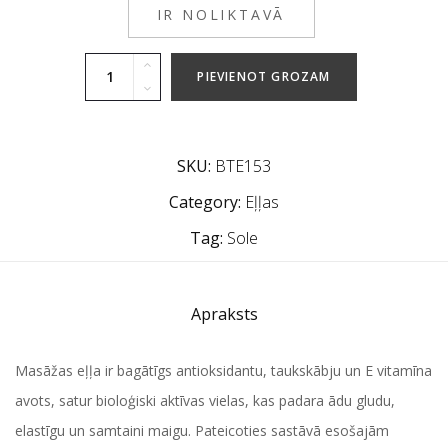
IR NOLIKTAVĀ
PIEVIENOT GROZAM
SKU:
BTE153
Category:
Eļļas
Tag:
Sole
Apraksts
Masāžas eļļa ir bagātīgs antioksidantu, taukskābju un E vitamīna
avots, satur bioloģiski aktīvas vielas, kas padara ādu gludu,
elastīgu un samtaini maigu. Pateicoties sastāvā esošajām