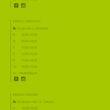
VEIKALS VENTSPILĪ:
Annas iela 2, Ventspils
P:
10:00-18:30
O:
10:00-18:30
T:
10:00-18:30
C:
10:00-18:30
P:
10:00-18:30
Se:
10:00-15:00
Sv:
Nestrādājam
VEIKALS TUKUMĀ
Elizabetes iela 14, Tukums
P:
10:00-18:30