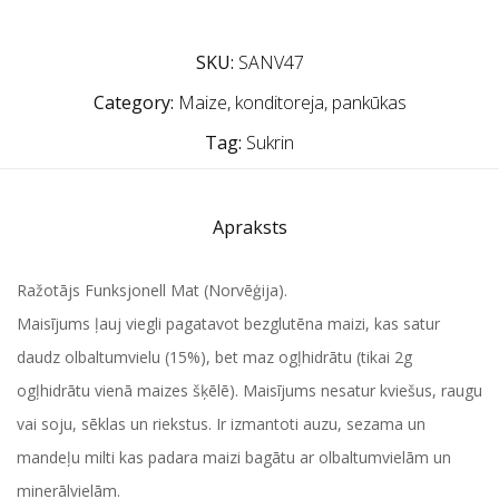
SKU:
SANV47
Category:
Maize, konditoreja, pankūkas
Tag:
Sukrin
Apraksts
Ražotājs Funksjonell Mat (Norvēģija).
Maisījums ļauj viegli pagatavot bezglutēna maizi, kas satur
daudz olbaltumvielu (15%), bet maz ogļhidrātu (tikai 2g
ogļhidrātu vienā maizes šķēlē). Maisījums nesatur kviešus, raugu
vai soju, sēklas un riekstus. Ir izmantoti auzu, sezama un
mandeļu milti kas padara maizi bagātu ar olbaltumvielām un
minerālvielām.