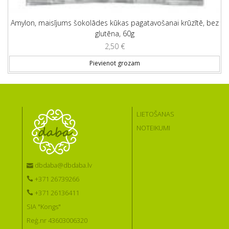
Amylon, maisījums šokolādes kūkas pagatavošanai krūzītē, bez
glutēna, 60g
2,50
€
Pievienot grozam
LIETOŠANAS
NOTEIKUMI
dbdaba@dbdaba.lv
+371 26739266
+371 26136411
SIA "Kongs"
Reģ.nr 43603006320