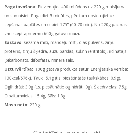
Pagatavošana:
Pievienojiet 400 ml ūdens uz 220 g maisījuma
un samaisiet. Pagaidiet 5 minūtes, pēc tam novietojiet uz
cepšanas paplātes un cepiet 175° (60-70 min). No 220g paciņas
var izcept apmēram 600g gatavu maizi.
Sastāvs:
sezama milti, mandeļu milti, olas pulveris, zirņu
proteīns, zirņu šķiedra, auzu pārslas, sukrin (eritritols), irdinātājs
(bikarbonāts, difosfāts), minerālsāls.
Uzturvērtība:
100g gatavā produkta satur: Enerģētiskā vērtība:
138kcal/576kJ, Tauki: 5.1g (t.s. piesātinātās taukskābes: 0.9g),
Ogļhidrāti: 3.9g (t.s. piesātinātie ogļhidrāti: 0g), Šķiedrvielas: 7.5g,
Olbaltumvielas: 15.4g, Sāls: 1.3g.
Masa neto:
220 g