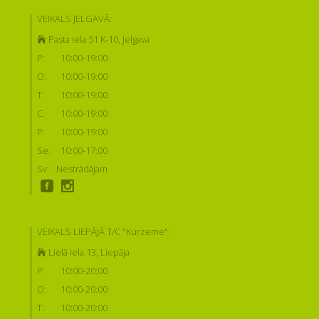
VEIKALS JELGAVĀ:
Pasta iela 51 K-10, Jelgava
P:
10:00-19:00
O:
10:00-19:00
T:
10:00-19:00
C:
10:00-19:00
P:
10:00-19:00
Se:
10:00-17:00
Sv:
Nestrādājam
VEIKALS LIEPĀJĀ T/C "Kurzeme":
Lielā iela 13, Liepāja
P:
10:00-20:00
O:
10:00-20:00
T:
10:00-20:00