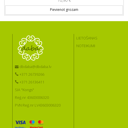
10,90
€
Pievienot grozam
LIETOŠANAS
NOTEIKUMI
dbdaba@dbdaba.lv
+371 26739266
+371 26136411
SIA "Kongs"
Reģ.nr 43603006320
PVN Reģ.nr LV43603006320