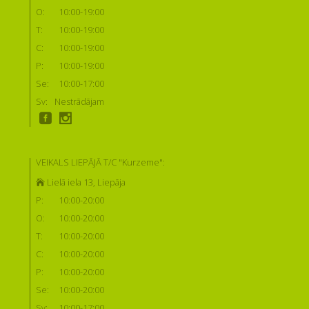
O:
10:00-19:00
T:
10:00-19:00
C:
10:00-19:00
P:
10:00-19:00
Se:
10:00-17:00
Sv:
Nestrādājam
VEIKALS LIEPĀJĀ T/C "Kurzeme":
Lielā iela 13, Liepāja
P:
10:00-20:00
O:
10:00-20:00
T:
10:00-20:00
C:
10:00-20:00
P:
10:00-20:00
Se:
10:00-20:00
Sv:
10:00-17:00