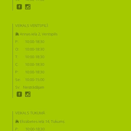
VEIKALS VENTSPILĪ:
Annas iela 2, Ventspils
P:
10:00-18:30
O:
10:00-18:30
T:
10:00-18:30
C:
10:00-18:30
P:
10:00-18:30
Se:
10:00-15:00
Sv:
Nestrādājam
VEIKALS TUKUMĀ
Elizabetes iela 14, Tukums
P:
10:00-18:30