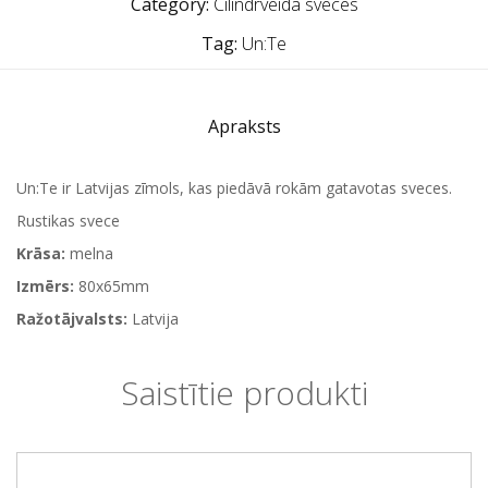
Category:
Cilindrveida sveces
Tag:
Un:Te
Apraksts
Un:Te ir Latvijas zīmols, kas piedāvā rokām gatavotas sveces.
Rustikas svece
Krāsa:
melna
Izmērs:
80x65mm
Ražotājvalsts:
Latvija
Saistītie produkti