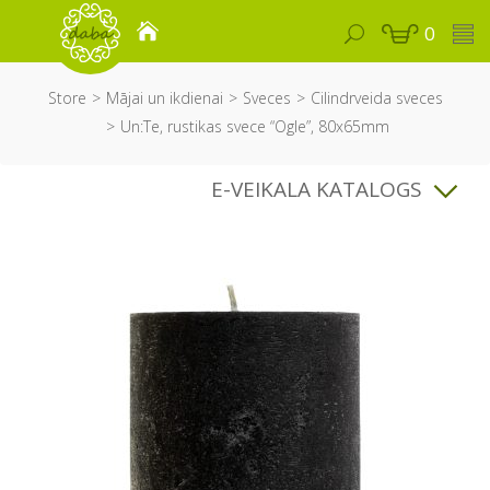
0
Store
Mājai un ikdienai
Sveces
Cilindrveida sveces
Un:Te, rustikas svece “Ogle”, 80x65mm
E-VEIKALA KATALOGS