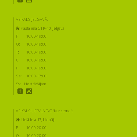
VEIKALS JELGAVĀ:
Pasta iela 51 K-10, Jelgava
P:
10:00-19:00
O:
10:00-19:00
T:
10:00-19:00
C:
10:00-19:00
P:
10:00-19:00
Se:
10:00-17:00
Sv:
Nestrādājam
VEIKALS LIEPĀJĀ T/C "Kurzeme":
Lielā iela 13, Liepāja
P:
10:00-20:00
O:
10:00-20:00