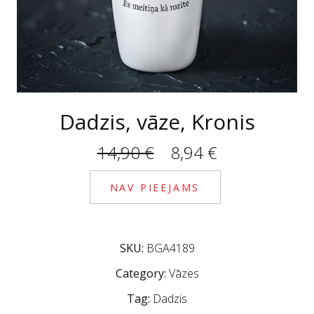
Dadzis, vāze, Kronis
Original price was: 1
Current price 
14,90
€
8,94
€
NAV PIEEJAMS
SKU:
BGA4189
Category:
Vāzes
Tag:
Dadzis