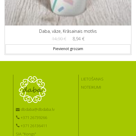
Daba, vāze, Krāsainais motīvs
Original price was: 14,90 €.
Current price is: 8,94 €.
14,90
€
8,94
€
Pievienot grozam
LIETOŠANAS
NOTEIKUMI
dbdaba@dbdaba.lv
+371 26739266
+371 26136411
SIA "Kongs"