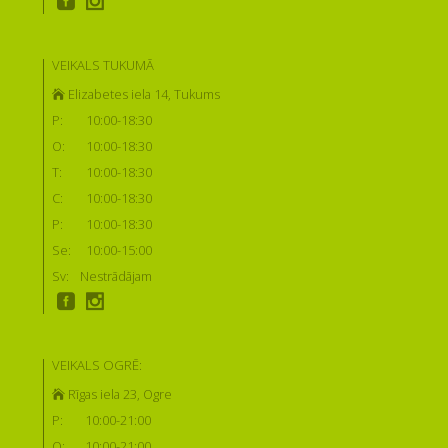
VEIKALS TUKUMĀ
Elizabetes iela 14, Tukums
P:
10:00-18:30
O:
10:00-18:30
T:
10:00-18:30
C:
10:00-18:30
P:
10:00-18:30
Se:
10:00-15:00
Sv:
Nestrādājam
VEIKALS OGRĒ:
Rīgas iela 23, Ogre
P:
10:00-21:00
O:
10:00-21:00