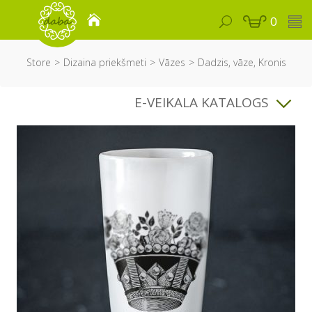
0
Store
Dizaina priekšmeti
Vāzes
Dadzis, vāze, Kronis
E-VEIKALA KATALOGS