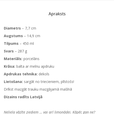
Apraksts
Diametrs
– 7,7 cm
Augstums
– 14,9 cm
Tilpums
– 450 ml
Svars
– 287 g
Materiāls:
porcelāns
Krāsa:
balta ar melnu apdruku
Apdrukas tehnika:
dekols
Lietošana:
sargāt no triecieniem, plīstošs!
Drīkst mazgāt trauku mazgājamā mašīnā
Dizains radīts Latvijā
Neliela vāzīte ziediem … vai arī limonādei. Kāpēc gan ne?