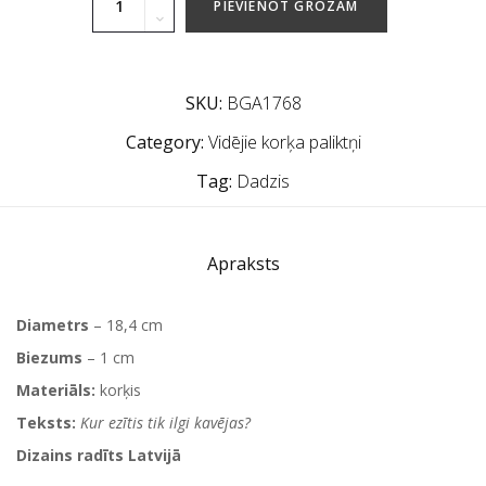
PIEVIENOT GROZAM
SKU:
BGA1768
Category:
Vidējie korķa paliktņi
Tag:
Dadzis
Apraksts
Diametrs
– 18,4 cm
Biezums
– 1 cm
Materiāls:
korķis
Teksts:
Kur ezītis tik ilgi kavējas?
Dizains radīts Latvijā