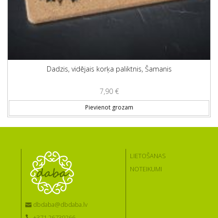
Dadzis, vidējais korķa paliktnis, Šamanis
7,90
€
Pievienot grozam
LIETOŠANAS
NOTEIKUMI
dbdaba@dbdaba.lv
+371 26739266