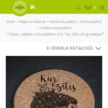
0
Store
Mājai un ikdienai
Karstuma paliktņi
Korķa paliktņi
Vidējie korķa paliktņi
Dadzis, vidējais korķa paliktnis, Ezis “Kur ezītis tik ilgi kavējas?”
E-VEIKALA KATALOGS