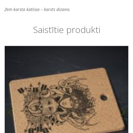
Zem karsta katliņa – karsts dizains.
Saistītie produkti