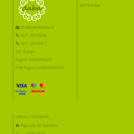
NOTEIKUMI
dbdaba@dbdaba.lv
+371 26739266
+371 26136411
SIA "Kongs"
Reģ.nr 43603006320
PVN Reģ.nr LV43603006320
VEIKALS VALMIERĀ:
Rīgas iela 30, Valmiera
P:
10:00-18:30