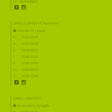
Sv:
Nestrādājam
VEIKALS LIEPĀJĀ T/C "Kurzeme":
Lielā iela 13, Liepāja
P:
10:00-20:00
O:
10:00-20:00
T:
10:00-20:00
C:
10:00-20:00
P:
10:00-20:00
Se:
10:00-20:00
Sv:
10:00-17:00
VEIKALS VENTSPILĪ:
Annas iela 2, Ventspils
P:
10:00-18:30