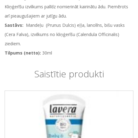
Kliņģerīšu izvilkums palīdz nomierināt kairinātu ādu. Piemērots
arī pieaugušajiem ar jutīgu ādu.
Sastāvs:
Mandeļu (Prunus Dulcis) eļļa, lanolīns, bišu vasks
(Cera Falva), izvilkums no kliņģerīšu (Calendula Officinalis)
ziediem.
Tilpums (netto):
30ml
Saistītie produkti