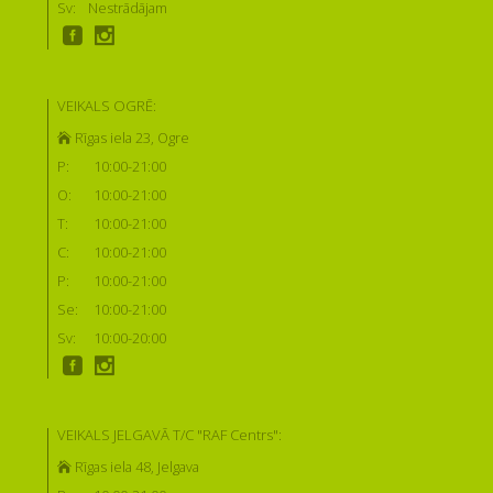
Sv:
Nestrādājam
VEIKALS OGRĒ:
Rīgas iela 23, Ogre
P:
10:00-21:00
O:
10:00-21:00
T:
10:00-21:00
C:
10:00-21:00
P:
10:00-21:00
Se:
10:00-21:00
Sv:
10:00-20:00
VEIKALS JELGAVĀ T/C "RAF Centrs":
Rīgas iela 48, Jelgava