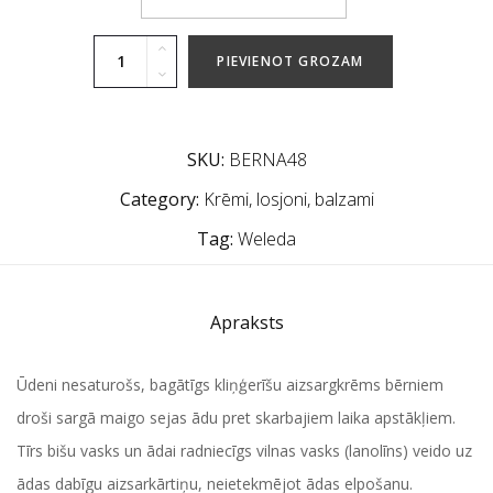
PIEVIENOT GROZAM
SKU:
BERNA48
Category:
Krēmi, losjoni, balzami
Tag:
Weleda
Apraksts
Ūdeni nesaturošs, bagātīgs kliņģerīšu aizsargkrēms bērniem
droši sargā maigo sejas ādu pret skarbajiem laika apstākļiem.
Tīrs bišu vasks un ādai radniecīgs vilnas vasks (lanolīns) veido uz
ādas dabīgu aizsarkārtiņu, neietekmējot ādas elpošanu.