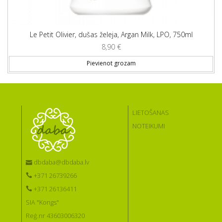
Le Petit Olivier, dušas želeja, Argan Milk, LPO, 750ml
8,90
€
Pievienot grozam
LIETOŠANAS
NOTEIKUMI
dbdaba@dbdaba.lv
+371 26739266
+371 26136411
SIA "Kongs"
Reģ.nr 43603006320