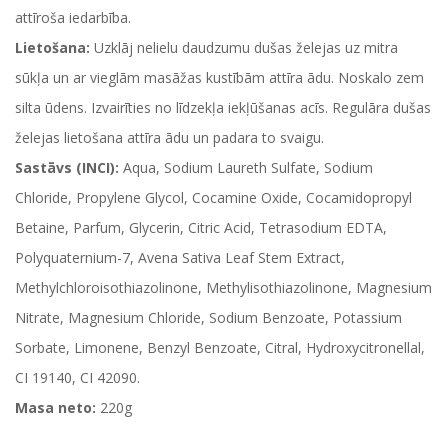
attīroša iedarbība.
Lietošana:
Uzklāj nelielu daudzumu dušas želejas uz mitra
sūkļa un ar vieglām masāžas kustībām attīra ādu. Noskalo zem
silta ūdens. Izvairīties no līdzekļa iekļūšanas acīs. Regulāra dušas
želejas lietošana attīra ādu un padara to svaigu.
Sastāvs (INCI):
Aqua, Sodium Laureth Sulfate, Sodium
Chloride, Propylene Glycol, Cocamine Oxide, Cocamidopropyl
Betaine, Parfum, Glycerin, Citric Acid, Tetrasodium EDTA,
Polyquaternium-7, Avena Sativa Leaf Stem Extract,
Methylchloroisothiazolinone, Methylisothiazolinone, Magnesium
Nitrate, Magnesium Chloride, Sodium Benzoate, Potassium
Sorbate, Limonene, Benzyl Benzoate, Citral, Hydroxycitronellal,
CI 19140, CI 42090.
Masa neto:
220g