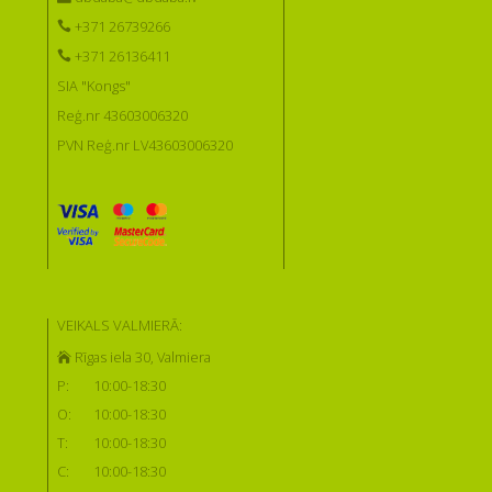
+371 26739266
+371 26136411
SIA "Kongs"
Reģ.nr 43603006320
PVN Reģ.nr LV43603006320
VEIKALS VALMIERĀ:
Rīgas iela 30, Valmiera
P:
10:00-18:30
O:
10:00-18:30
T:
10:00-18:30
C:
10:00-18:30