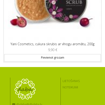
Yani Cosmetics, cukura skrubis ar vīnogu aromātu, 200g
9,90
€
Pievienot grozam
LIETOŠANAS
NOTEIKUMI
dbdaba@dbdaba.lv