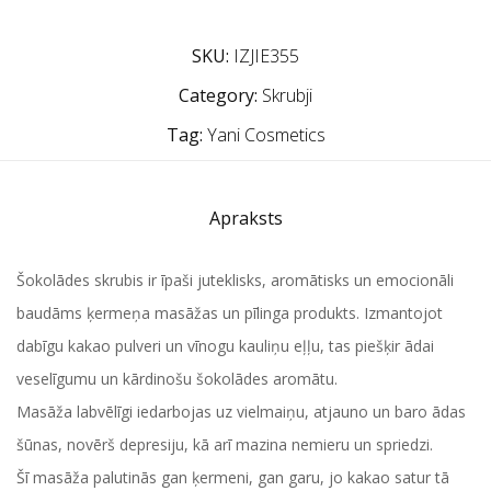
SKU:
IZJIE355
Category:
Skrubji
Tag:
Yani Cosmetics
Apraksts
Šokolādes skrubis ir īpaši juteklisks, aromātisks un emocionāli
baudāms ķermeņa masāžas un pīlinga produkts. Izmantojot
dabīgu kakao pulveri un vīnogu kauliņu eļļu, tas piešķir ādai
veselīgumu un kārdinošu šokolādes aromātu.
Masāža labvēlīgi iedarbojas uz vielmaiņu, atjauno un baro ādas
šūnas, novērš depresiju, kā arī mazina nemieru un spriedzi.
Šī masāža palutinās gan ķermeni, gan garu, jo kakao satur tā