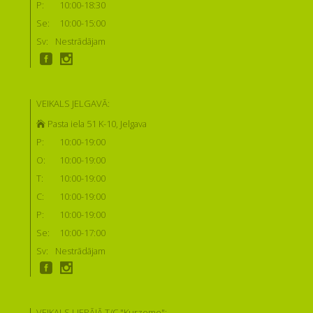
P:
10:00-18:30
Se:
10:00-15:00
Sv:
Nestrādājam
VEIKALS JELGAVĀ:
Pasta iela 51 K-10, Jelgava
P:
10:00-19:00
O:
10:00-19:00
T:
10:00-19:00
C:
10:00-19:00
P:
10:00-19:00
Se:
10:00-17:00
Sv:
Nestrādājam
VEIKALS LIEPĀJĀ T/C "Kurzeme":