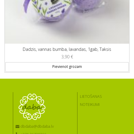
Dadzis, vannas bumba, lavandas, 1gab, Taksis
3,90
€
Pievienot grozam
LIETOŠANAS
NOTEIKUMI
dbdaba@dbdaba.lv