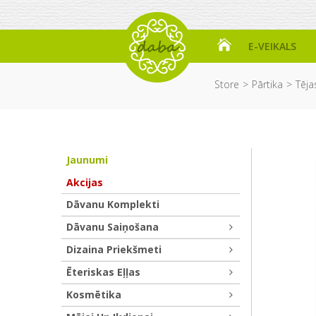
E-VEIKALS
Store
Pārtika
Tēja
Jaunumi
Akcijas
Dāvanu Komplekti
Dāvanu Saiņošana
Dizaina Priekšmeti
Ēteriskas Eļļas
Kosmētika