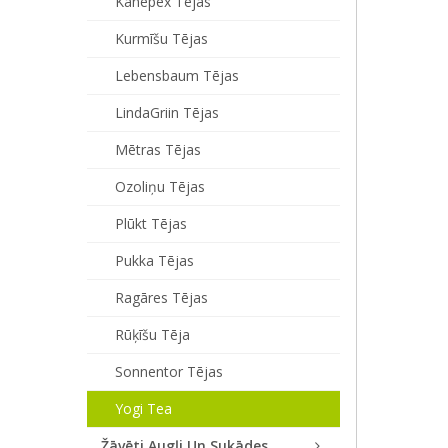
Kanepex Tējas
Kurmīšu Tējas
Lebensbaum Tējas
LindaGriin Tējas
Mētras Tējas
Ozoliņu Tējas
Plūkt Tējas
Pukka Tējas
Ragāres Tējas
Rūķīšu Tēja
Sonnentor Tējas
Yogi Tea
Žāvēti Augļi Un Sukādes