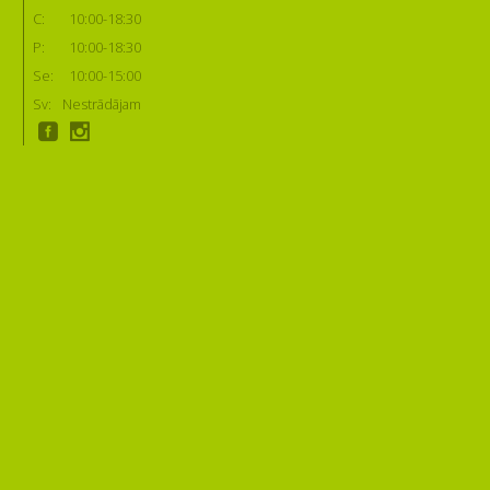
C:
10:00-18:30
P:
10:00-18:30
Se:
10:00-15:00
Sv:
Nestrādājam