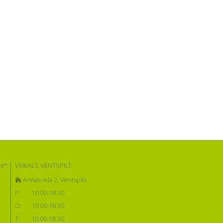
e":
VEIKALS VENTSPILĪ:
Annas iela 2, Ventspils
P:
10:00-18:30
O:
10:00-18:30
T:
10:00-18:30