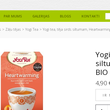
PAR MUMS
GALERIJAS
BLOGS
KONTAKTI
s
Zāļu tējas
Yogi Tea
Yogi tea, tēja sirds siltumam, Heartwarming
Yogi
sil
BIO 
4,90
IR