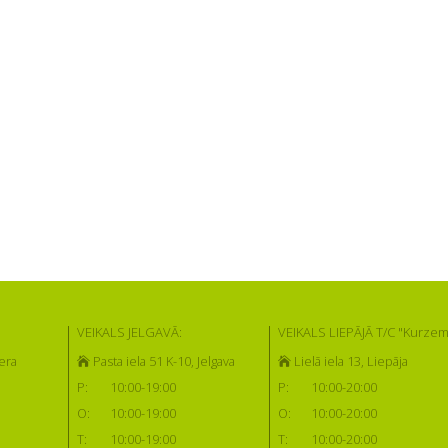
VEIKALS JELGAVĀ:
VEIKALS LIEPĀJĀ T/C "Kurzem
era
Pasta iela 51 K-10, Jelgava
Lielā iela 13, Liepāja
P:
10:00-19:00
P:
10:00-20:00
O:
10:00-19:00
O:
10:00-20:00
T:
10:00-19:00
T:
10:00-20:00