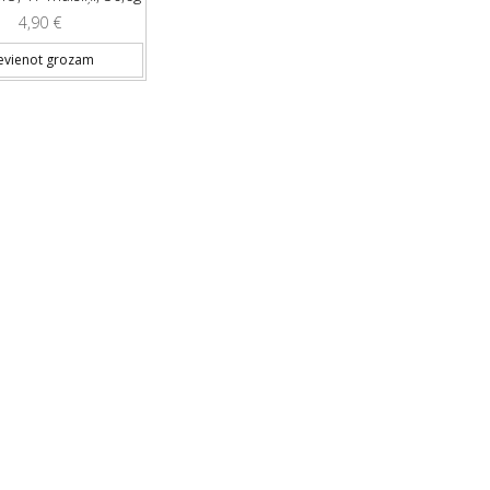
4,90
€
evienot grozam