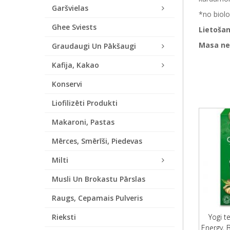
Garšvielas
*no biolo
Ghee Sviests
Lietošan
Masa ne
Graudaugi Un Pākšaugi
Kafija, Kakao
Konservi
Liofilizēti Produkti
Makaroni, Pastas
Mērces, Smērīši, Piedevas
Milti
Musli Un Brokastu Pārslas
Raugs, Cepamais Pulveris
Rieksti
Yogi t
Energy, B