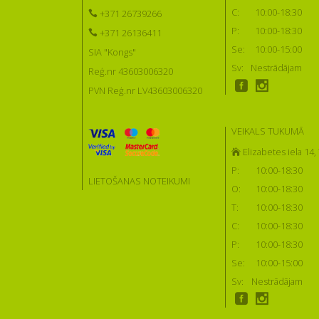
C:
10:00-18:30
+371 26739266
P:
10:00-18:30
+371 26136411
Se:
10:00-15:00
SIA "Kongs"
Sv:
Nestrādājam
Reģ.nr 43603006320
PVN Reģ.nr LV43603006320
VEIKALS TUKUMĀ
Elizabetes iela 14
P:
10:00-18:30
LIETOŠANAS NOTEIKUMI
O:
10:00-18:30
T:
10:00-18:30
C:
10:00-18:30
P:
10:00-18:30
Se:
10:00-15:00
Sv:
Nestrādājam