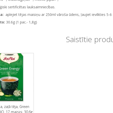
ģiski sertificētas lauksaimniecības.
a:
aplejiet tējas maisiņu ar 250ml vāroša ūdens, ļaujiet ievilkties 5-6
to:
30.6g (1 pac.- 1,8g)
Saistītie prod
ea, zaļā tēja, Green
IO, 17 maisiņi, 30,6g