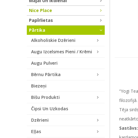
Mājai Un Ikdienai
Nice Place
Papīrlietas
Pārtika
Alkoholiskie Dzērieni
Augu Izcelsmes Pieni / Krēmi
Augu Pulveri
Bērnu Pārtika
Biezeņi
“Yogi Tea
Bišu Produkti
filozofijā.
Čipsi Un Uzkodas
Tēja sird
neatkārto
Dzērieni
Sastāvs:
Eļļas
kardamons