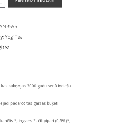
PIEVIENOT GROZAM
ANB595
y:
Yogi Tea
i tea
, kas sakņojas 3000 gadu senā indiešu
ejādi padarot tās garšas buķeti
anēlis *, ingvers *, čili pipari (0,5%)*,