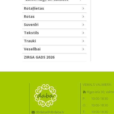
Rotaļlietas
Rotas
Suvenīri
Tekstils
Trauki
Veselībai
ZIRGA GADS 2026
VEIKALS VALMIERĀ:
Rīgas iela 30, Valmi
P:
10:00-18:30
O:
10:00-18:30
T:
10:00-18:30
dbdaba@dbdaba.lv