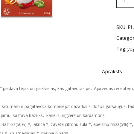
SKU:
PL
Categor
Tag:
yog
Apraksts
” piedāvā tējas un garšvielas, kas gatavotas pēc Ajūrvēdas receptēm
s siltumam ir pagatavota kombinējot dažādus sildošos garšaugus, tād
jamu. Sastāvā baziliks, kanēlis, ingvers un kardamons.
Baziliks(50%) *, lakrica *, žāvēta citronu sula *, apelsīnu miza(5%) *, k
 *, krustnagliņas *, melnie pipari*,