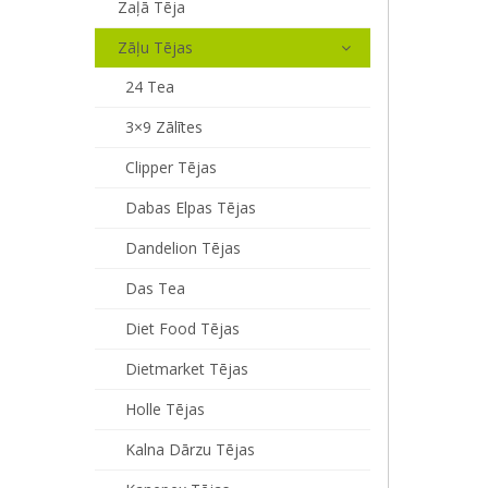
Zaļā Tēja
Zāļu Tējas
24 Tea
3×9 Zālītes
Clipper Tējas
Dabas Elpas Tējas
Dandelion Tējas
Das Tea
Diet Food Tējas
Dietmarket Tējas
Holle Tējas
Kalna Dārzu Tējas