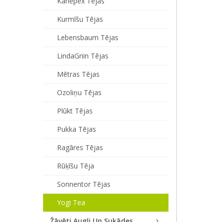
Kanepex Tējas
Kurmīšu Tējas
Lebensbaum Tējas
LindaGriin Tējas
Mētras Tējas
Ozoliņu Tējas
Plūkt Tējas
Pukka Tējas
Ragāres Tējas
Rūķīšu Tēja
Sonnentor Tējas
Yogi Tea
Žāvēti Augļi Un Sukādes