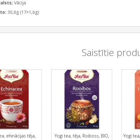
alsts;
Vācija
to:
30,6g (17×1,6g)
Saistītie prod
ea, ehinācijas tēja,
Yogi tea, tēja, Roiboss, BIO,
Yogi tea