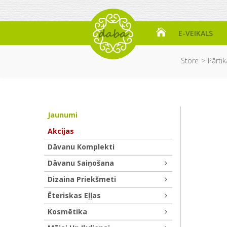
E-VEIKALS
Store
Pārtik
Jaunumi
Akcijas
Dāvanu Komplekti
Dāvanu Saiņošana
Dizaina Priekšmeti
Ēteriskas Eļļas
Kosmētika