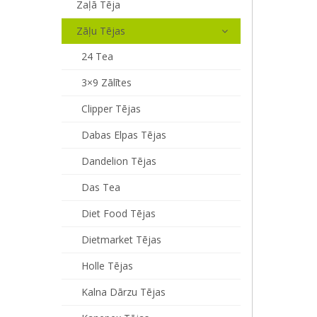
Zaļā Tēja
Zāļu Tējas
24 Tea
3×9 Zālītes
Clipper Tējas
Dabas Elpas Tējas
Dandelion Tējas
Das Tea
Diet Food Tējas
Dietmarket Tējas
Holle Tējas
Kalna Dārzu Tējas