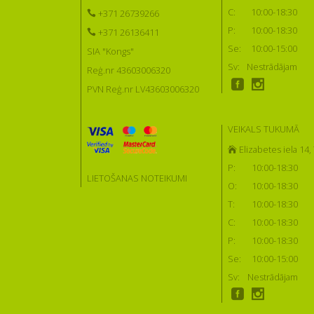
C:
10:00-18:30
+371 26739266
P:
10:00-18:30
+371 26136411
Se:
10:00-15:00
SIA "Kongs"
Sv:
Nestrādājam
Reģ.nr 43603006320
PVN Reģ.nr LV43603006320
VEIKALS TUKUMĀ
Elizabetes iela 14
P:
10:00-18:30
LIETOŠANAS NOTEIKUMI
O:
10:00-18:30
T:
10:00-18:30
C:
10:00-18:30
P:
10:00-18:30
Se:
10:00-15:00
Sv:
Nestrādājam