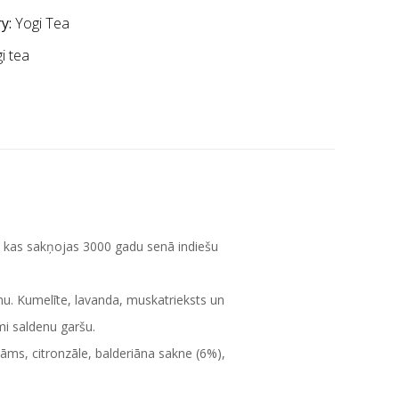
y:
Yogi Tea
i tea
, kas sakņojas 3000 gadu senā indiešu
tmu. Kumelīte, lavanda, muskatrieksts un
ami saldenu garšu.
zāms, citronzāle, balderiāna sakne (6%),