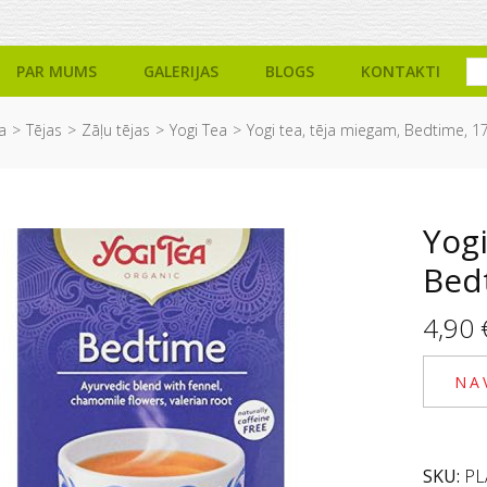
PAR MUMS
GALERIJAS
BLOGS
KONTAKTI
a
Tējas
Zāļu tējas
Yogi Tea
Yogi tea, tēja miegam, Bedtime, 17
Yogi
Bedt
4,90
NA
SKU:
PL