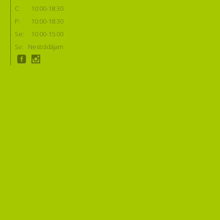
C:
10:00-18:30
P:
10:00-18:30
Se:
10:00-15:00
Sv:
Nestrādājam