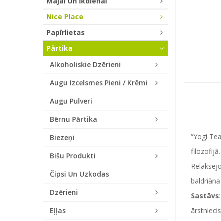
Mājai Un Ikdienai
Nice Place
Papīrlietas
Pārtika
Alkoholiskie Dzērieni
Augu Izcelsmes Pieni / Krēmi
Augu Pulveri
Bērnu Pārtika
“Yogi Tea
Biezeņi
filozofijā.
Bišu Produkti
Relaksējo
Čipsi Un Uzkodas
baldriāna
Dzērieni
Sastāvs
Eļļas
ārstnieci