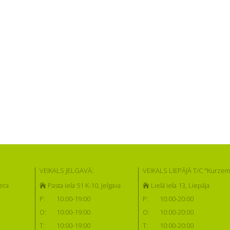
VEIKALS JELGAVĀ:
VEIKALS LIEPĀJĀ T/C "Kurzem
era
Pasta iela 51 K-10, Jelgava
Lielā iela 13, Liepāja
P:
10:00-19:00
P:
10:00-20:00
O:
10:00-19:00
O:
10:00-20:00
T:
10:00-19:00
T:
10:00-20:00