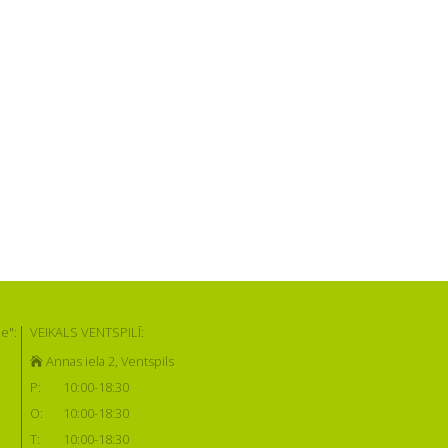
e":
VEIKALS VENTSPILĪ:
Annas iela 2, Ventspils
P:
10:00-18:30
O:
10:00-18:30
T:
10:00-18:30