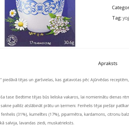
Categor
Tag:
yog
Apraksts
” piedāvā tējas un garšvielas, kas gatavotas pēc Ajūrvēdas receptēm
ša tase Bedtime tējas būs lieliska vakaros, lai nomierinātu dienas ri
 sakne palīdz atslābināt prātu un ķermeni. Fenhelis tējai piešķir patīk
: fenhelis (31%), kumelītes (17%), piparmētra, kardamons, citronu bal
skā salvija, lavandas ziedi, muskatrieksts.