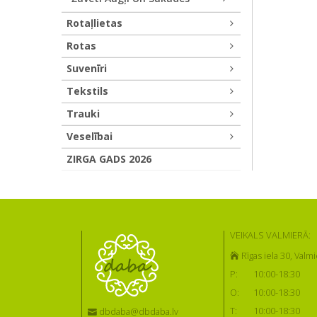
Rotaļlietas
Rotas
Suvenīri
Tekstils
Trauki
Veselībai
ZIRGA GADS 2026
VEIKALS VALMIERĀ:
Rīgas iela 30, Valmi
P:
10:00-18:30
O:
10:00-18:30
T:
10:00-18:30
dbdaba@dbdaba.lv