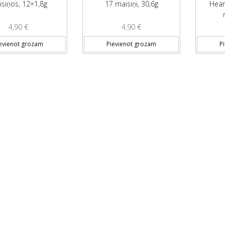
siņos, 12×1,8g
17 maisiņi, 30,6g
Hear
4,90
€
4,90
€
evienot grozam
Pievienot grozam
P