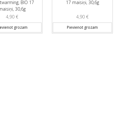
twarming, BIO 17
17 maisiņi, 30,6g
maisiņi, 30,6g
4,90
€
4,90
€
ievienot grozam
Pievienot grozam