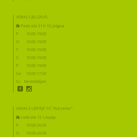
VEIKALS JELGAVĀ:
Pasta iela 51 K-10, Jelgava
P:
10:00-19:00
O:
10:00-19:00
T:
10:00-19:00
C:
10:00-19:00
P:
10:00-19:00
Se:
10:00-17:00
Sv:
Nestrādājam
VEIKALS LIEPĀJĀ T/C "Kurzeme":
Lielā iela 13, Liepāja
P:
10:00-20:00
O:
10:00-20:00