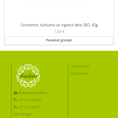
Sonnentor, kurkuma un ingvera latte, BIO, 60g
7,50
€
Pievienot grozam
LIETOŠANAS
NOTEIKUMI
dbdaba@dbdaba.lv
+371 26739266
+371 26136411
SIA "Kongs"