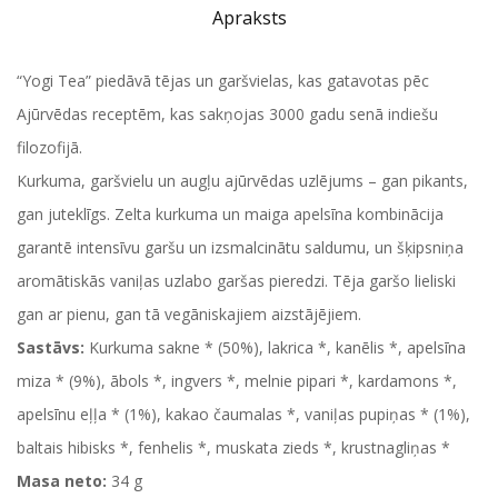
Apraksts
“Yogi Tea” piedāvā tējas un garšvielas, kas gatavotas pēc
Ajūrvēdas receptēm, kas sakņojas 3000 gadu senā indiešu
filozofijā.
Kurkuma, garšvielu un augļu ajūrvēdas uzlējums – gan pikants,
gan juteklīgs. Zelta kurkuma un maiga apelsīna kombinācija
garantē intensīvu garšu un izsmalcinātu saldumu, un šķipsniņa
aromātiskās vaniļas uzlabo garšas pieredzi. Tēja garšo lieliski
gan ar pienu, gan tā vegāniskajiem aizstājējiem.
Sastāvs:
Kurkuma sakne * (50%), lakrica *, kanēlis *, apelsīna
miza * (9%), ābols *, ingvers *, melnie pipari *, kardamons *,
apelsīnu eļļa * (1%), kakao čaumalas *, vaniļas pupiņas * (1%),
baltais hibisks *, fenhelis *, muskata zieds *, krustnagliņas *
Masa neto:
34 g