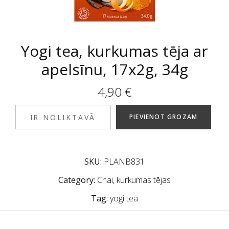
Yogi tea, kurkumas tēja ar
apelsīnu, 17x2g, 34g
4,90
€
IR NOLIKTAVĀ
PIEVIENOT GROZAM
SKU:
PLANB831
Category:
Chai, kurkumas tējas
Tag:
yogi tea