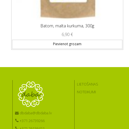
Batom, malta kurkuma, 300g
6,90
€
Pievienot grozam
LIETOŠANAS
NOTEIKUMI
dbdaba@dbdaba.lv
+371 26739266
+371 26136411