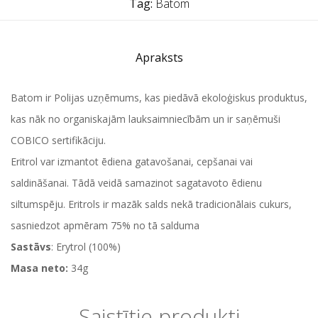
Tag:
Batom
Apraksts
Batom ir Polijas uzņēmums, kas piedāvā ekoloģiskus produktus,
kas nāk no organiskajām lauksaimniecībām un ir saņēmuši
COBICO sertifikāciju.
Eritrol var izmantot ēdiena gatavošanai, cepšanai vai
saldināšanai. Tādā veidā samazinot sagatavoto ēdienu
siltumspēju. Eritrols ir mazāk salds nekā tradicionālais cukurs,
sasniedzot apmēram 75% no tā salduma
Sastāvs
: Erytrol (100%)
Masa neto:
34g
Saistītie produkti