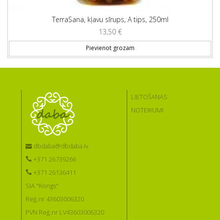
TerraSana, kļavu sīrups, A tips, 250ml
13,50
€
Pievienot grozam
LIETOŠANAS
NOTEIKUMI
dbdaba@dbdaba.lv
+371 26739266
+371 26136411
SIA "Kongs"
Reģ.nr 43603006320
PVN Reģ.nr LV43603006320