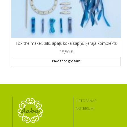
Fox the maker, zils, apaļš koka sapņu ķērāja komplekts
18,50
€
Pievienot grozam
LIETOŠANAS
NOTEIKUMI