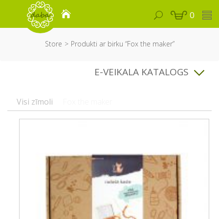
0
Store
Produkti ar birku “Fox the maker”
E-VEIKALA KATALOGS
Visi zīmoli
Fox the maker