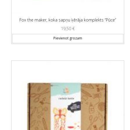
Fox the maker, koka sapņu ķērāja komplekts “Pūce”
19,50
€
Pievienot grozam