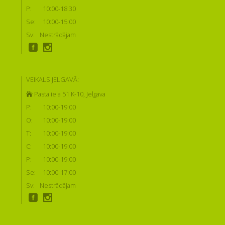
P:
10:00-18:30
Se:
10:00-15:00
Sv:
Nestrādājam
VEIKALS JELGAVĀ:
Pasta iela 51 K-10, Jelgava
P:
10:00-19:00
O:
10:00-19:00
T:
10:00-19:00
C:
10:00-19:00
P:
10:00-19:00
Se:
10:00-17:00
Sv:
Nestrādājam