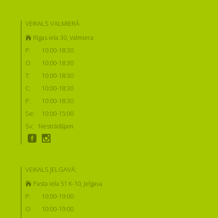
VEIKALS VALMIERĀ:
Rīgas iela 30, Valmiera
P:
10:00-18:30
O:
10:00-18:30
T:
10:00-18:30
C:
10:00-18:30
P:
10:00-18:30
Se:
10:00-15:00
Sv:
Nestrādājam
VEIKALS JELGAVĀ:
Pasta iela 51 K-10, Jelgava
P:
10:00-19:00
O:
10:00-19:00