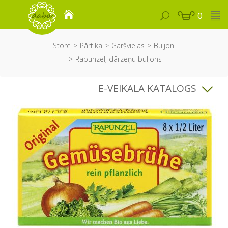
0
Store
Pārtika
Garšvielas
Buljoni
Rapunzel, dārzeņu buljons
E-VEIKALA KATALOGS