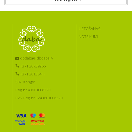
LIETOŠANAS
NOTEIKUMI
dbdaba@dbdaba.lv
+371 26739266
+371 26136411
SIA "Kongs"
Reģ.nr 43603006320
PVN Reģ.nr LV43603006320