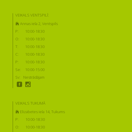
VEIKALS VENTSPILĪ:
Annas iela 2, Ventspils
P:
10:00-18:30
O:
10:00-18:30
T:
10:00-18:30
C:
10:00-18:30
P:
10:00-18:30
Se:
10:00-15:00
Sv:
Nestrādājam
VEIKALS TUKUMĀ
Elizabetes iela 14, Tukums
P:
10:00-18:30
O:
10:00-18:30