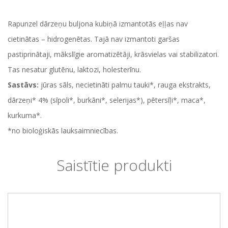
Rapunzel dārzeņu buljona kubiņā izmantotās eļļas nav
cietinātas – hidrogenētas. Tajā nav izmantoti garšas
pastiprinātaji, mākslīgie aromatizētāji, krāsvielas vai stabilizatori.
Tas nesatur glutēnu, laktozi, holesterīnu.
Sastāvs:
jūras sāls, necietināti palmu tauki*, rauga ekstrakts,
dārzeņi* 4% (sīpoli*, burkāni*, selerijas*), pētersīļi*, maca*,
kurkuma*.
*no bioloģiskās lauksaimniecības.
Saistītie produkti