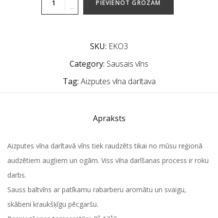
PIEVIENOT GROZAM
SKU:
EKO3
Category:
Sausais vīns
Tag:
Aizputes vīna darītava
Apraksts
Aizputes vīna darītavā vīns tiek raudzēts tikai no mūsu reģionā
audzētiem augļiem un ogām. Viss vīna darīšanas process ir roku
darbs.
Sauss baltvīns ar patīkamu rabarberu aromātu un svaigu,
skābeni kraukšķīgu pēcgaršu.