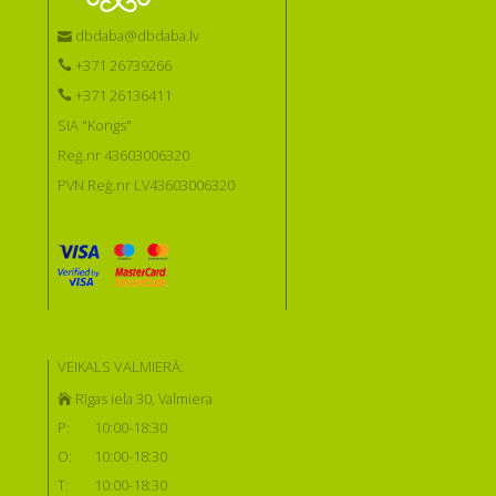
dbdaba@dbdaba.lv
+371 26739266
+371 26136411
SIA "Kongs"
Reģ.nr 43603006320
PVN Reģ.nr LV43603006320
VEIKALS VALMIERĀ:
Rīgas iela 30, Valmiera
P:
10:00-18:30
O:
10:00-18:30
T:
10:00-18:30