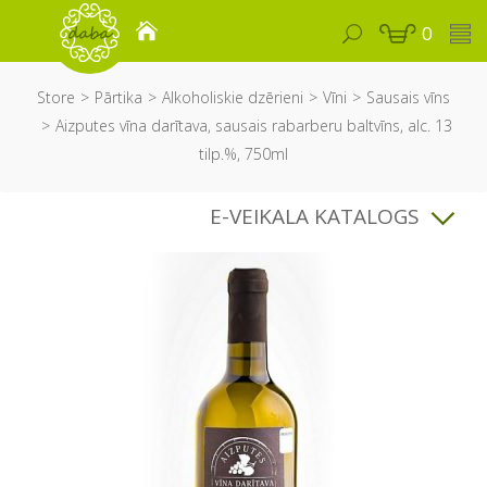
0
Store
Pārtika
Alkoholiskie dzērieni
Vīni
Sausais vīns
Aizputes vīna darītava, sausais rabarberu baltvīns, alc. 13
tilp.%, 750ml
E-VEIKALA KATALOGS