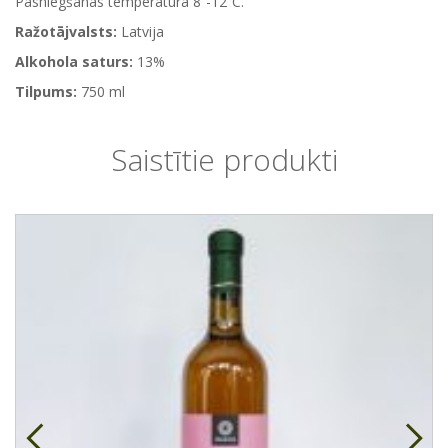
Pasniegšanas temperatūra 8˚-12˚C.
Ražotājvalsts:
Latvija
Alkohola saturs:
13%
Tilpums:
750 ml
Saistītie produkti