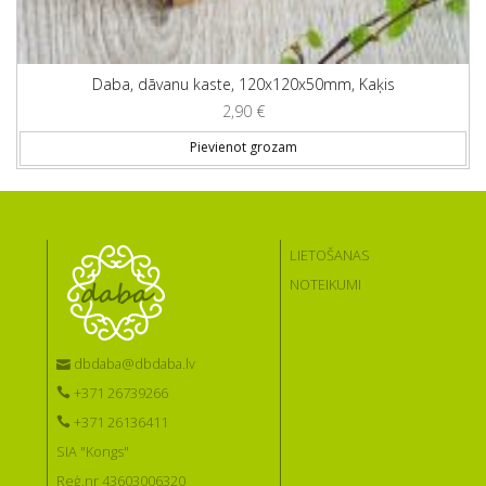
Daba, dāvanu kaste, 120x120x50mm, Kaķis
2,90
€
Pievienot grozam
LIETOŠANAS
NOTEIKUMI
dbdaba@dbdaba.lv
+371 26739266
+371 26136411
SIA "Kongs"
Reģ.nr 43603006320