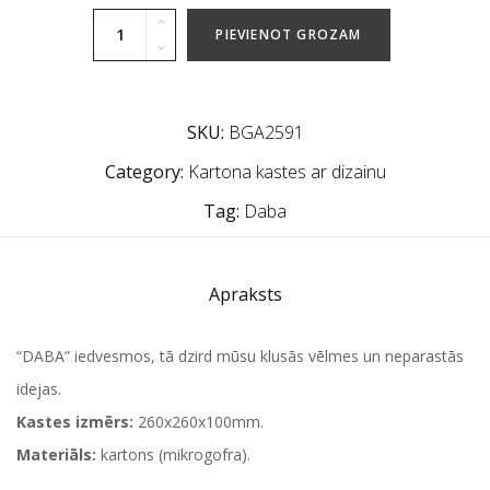
PIEVIENOT GROZAM
SKU:
BGA2591
Category:
Kartona kastes ar dizainu
Tag:
Daba
Apraksts
“DABA” iedvesmos, tā dzird mūsu klusās vēlmes un neparastās
idejas.
Kastes izmērs:
260x260x100mm.
Materiāls:
kartons (mikrogofra).