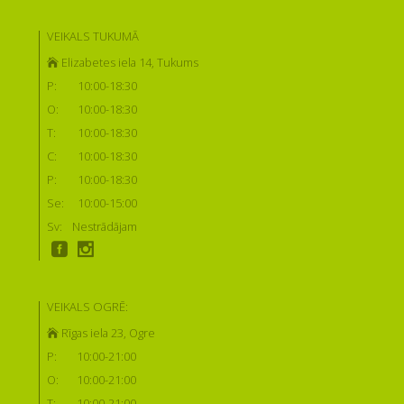
VEIKALS TUKUMĀ
Elizabetes iela 14, Tukums
P:
10:00-18:30
O:
10:00-18:30
T:
10:00-18:30
C:
10:00-18:30
P:
10:00-18:30
Se:
10:00-15:00
Sv:
Nestrādājam
VEIKALS OGRĒ:
Rīgas iela 23, Ogre
P:
10:00-21:00
O:
10:00-21:00
T:
10:00-21:00