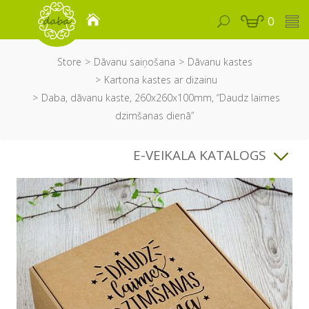
0
Store
Dāvanu saiņošana
Dāvanu kastes
Kartona kastes ar dizainu
Daba, dāvanu kaste, 260x260x100mm, “Daudz laimes
dzimšanas dienā”
E-VEIKALA KATALOGS