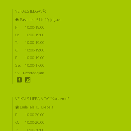
VEIKALS JELGAVĀ:
Pasta iela 51 K-10, Jelgava
P:
10:00-19:00
O:
10:00-19:00
T:
10:00-19:00
C:
10:00-19:00
P:
10:00-19:00
Se:
10:00-17:00
Sv:
Nestrādājam
VEIKALS LIEPĀJĀ T/C "Kurzeme":
Lielā iela 13, Liepāja
P:
10:00-20:00
O:
10:00-20:00
T:
10:00-20:00