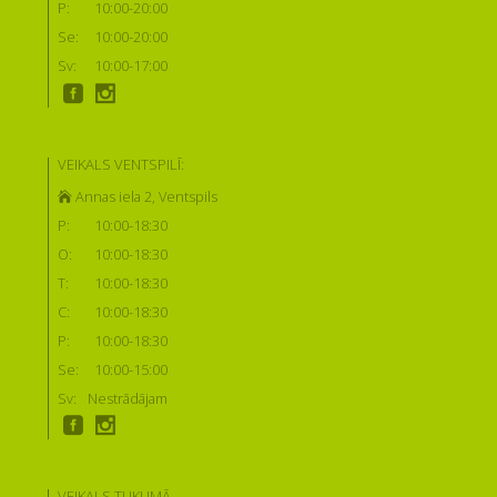
P:
10:00-20:00
Se:
10:00-20:00
Sv:
10:00-17:00
VEIKALS VENTSPILĪ:
Annas iela 2, Ventspils
P:
10:00-18:30
O:
10:00-18:30
T:
10:00-18:30
C:
10:00-18:30
P:
10:00-18:30
Se:
10:00-15:00
Sv:
Nestrādājam
VEIKALS TUKUMĀ