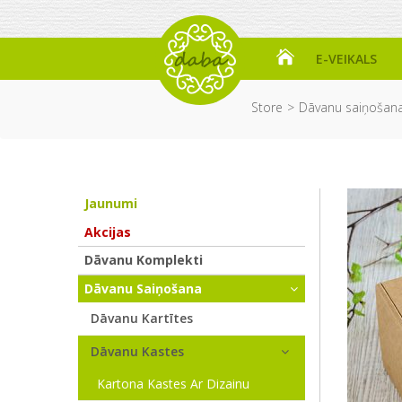
E-VEIKALS
Store
Dāvanu saiņošan
Jaunumi
Akcijas
Dāvanu Komplekti
Dāvanu Saiņošana
Dāvanu Kartītes
Dāvanu Kastes
Kartona Kastes Ar Dizainu