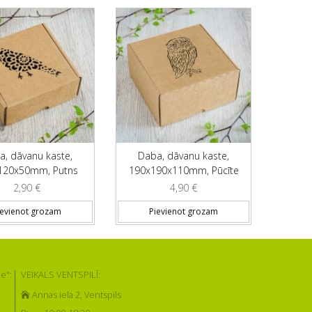
a, dāvanu kaste,
Daba, dāvanu kaste,
120x50mm, Putns
190x190x110mm, Pūcīte
2,90
€
4,90
€
ievienot grozam
Pievienot grozam
e":
VEIKALS VENTSPILĪ:
Annas iela 2, Ventspils