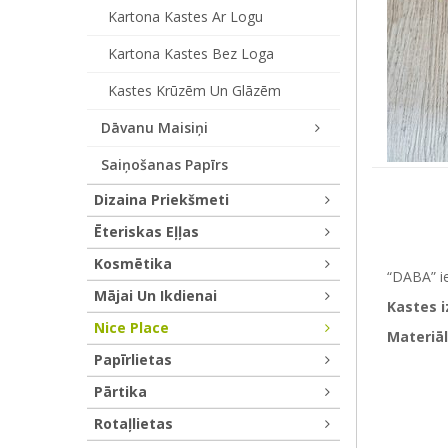
Kartona Kastes Ar Logu
Kartona Kastes Bez Loga
Kastes Krūzēm Un Glāzēm
Dāvanu Maisiņi
Saiņošanas Papīrs
Dizaina Priekšmeti
Ēteriskas Eļļas
Kosmētika
“DABA” ie
Mājai Un Ikdienai
Kastes 
Nice Place
Materiāl
Papīrlietas
Pārtika
Rotaļlietas