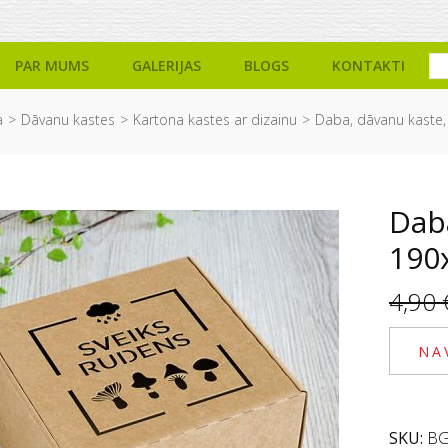
PAR MUMS
GALERIJAS
BLOGS
KONTAKTI
a
Dāvanu kastes
Kartona kastes ar dizainu
Daba, dāvanu kaste
Dab
190
4,90
NA
SKU:
BG