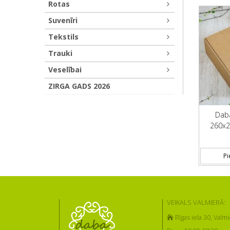
Rotas
Suvenīri
Tekstils
Trauki
Veselībai
ZIRGA GADS 2026
Daba
260x2
Pi
VEIKALS VALMIERĀ:
Rīgas iela 30, Valmi