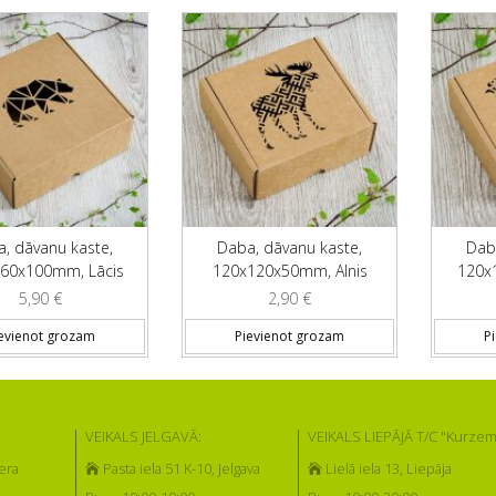
, dāvanu kaste,
Daba, dāvanu kaste,
Dab
60x100mm, Lācis
120x120x50mm, Alnis
120x
5,90
€
2,90
€
evienot grozam
Pievienot grozam
P
VEIKALS JELGAVĀ:
VEIKALS LIEPĀJĀ T/C "Kurzem
era
Pasta iela 51 K-10, Jelgava
Lielā iela 13, Liepāja