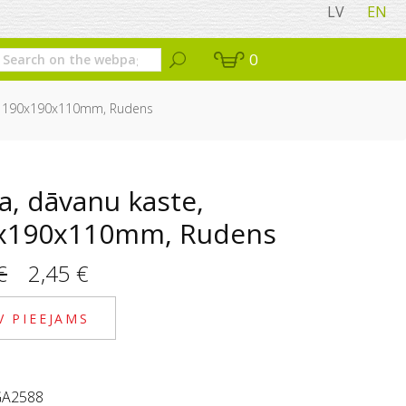
LV
EN
0
, 190x190x110mm, Rudens
a, dāvanu kaste,
x190x110mm, Rudens
Original price was: 4,90 €.
Current price is: 2,45 €.
€
2,45
€
V PIEEJAMS
A2588