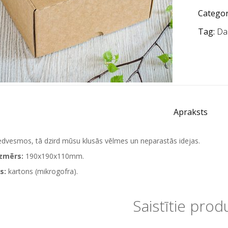
Categor
Tag:
Da
Apraksts
dvesmos, tā dzird mūsu klusās vēlmes un neparastās idejas.
izmērs:
190x190x110mm.
s:
kartons (mikrogofra).
Saistītie prod