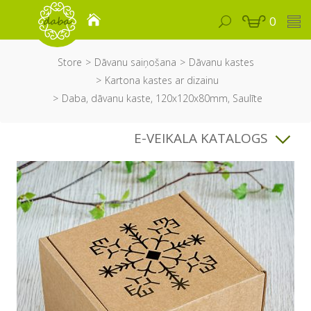
0
Store
Dāvanu saiņošana
Dāvanu kastes
Kartona kastes ar dizainu
Daba, dāvanu kaste, 120x120x80mm, Saulīte
E-VEIKALA KATALOGS