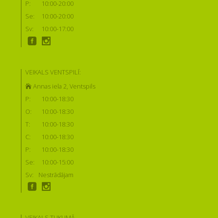
P:
10:00-20:00
Se:
10:00-20:00
Sv:
10:00-17:00
VEIKALS VENTSPILĪ:
Annas iela 2, Ventspils
P:
10:00-18:30
O:
10:00-18:30
T:
10:00-18:30
C:
10:00-18:30
P:
10:00-18:30
Se:
10:00-15:00
Sv:
Nestrādājam
VEIKALS TUKUMĀ