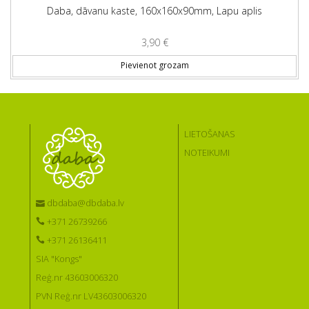
Daba, dāvanu kaste, 160x160x90mm, Lapu aplis
3,90
€
Pievienot grozam
LIETOŠANAS
NOTEIKUMI
dbdaba@dbdaba.lv
+371 26739266
+371 26136411
SIA "Kongs"
Reģ.nr 43603006320
PVN Reģ.nr LV43603006320