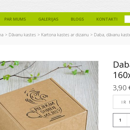
PAR MUMS
GALERIJAS
BLOGS
KONTAKTI
na
Dāvanu kastes
Kartona kastes ar dizainu
Daba, dāvanu kast
Dab
160
3,90
IR