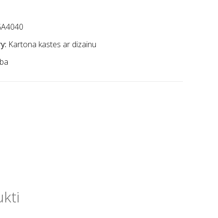
A4040
y:
Kartona kastes ar dizainu
ba
ukti