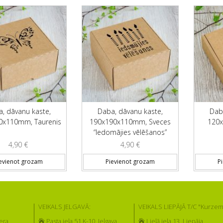
, dāvanu kaste,
Daba, dāvanu kaste,
Dab
0x110mm, Taurenis
190x190x110mm, Sveces
120x
“Iedomājies vēlēšanos”
4,90
€
4,90
€
evienot grozam
Pievienot grozam
P
VEIKALS JELGAVĀ:
VEIKALS LIEPĀJĀ T/C "Kurzem
era
Pasta iela 51 K-10, Jelgava
Lielā iela 13, Liepāja