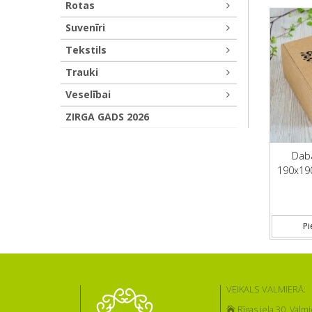
Rotas
Suvenīri
Tekstils
Trauki
Veselībai
ZIRGA GADS 2026
Daba
190x19
Pi
VEIKALS VALMIERĀ:
Rīgas iela 30, Valmi