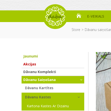
E-VEIKALS
Store
Dāvanu saiņoša
Jaunumi
Akcijas
Dāvanu Komplekti
Dāvanu Saiņošana
Dāvanu Kartītes
Dāvanu Kastes
Kartona Kastes Ar Dizainu