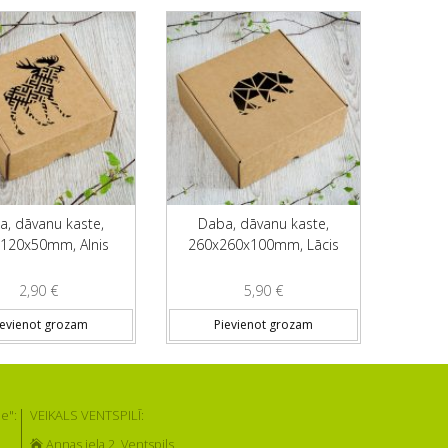
a, dāvanu kaste,
Daba, dāvanu kaste,
120x50mm, Alnis
260x260x100mm, Lācis
2,90
€
5,90
€
ievienot grozam
Pievienot grozam
e":
VEIKALS VENTSPILĪ:
Annas iela 2, Ventspils