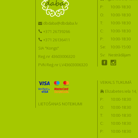
P:
10:00-18:30
O:
10:00-18:30
T:
10:00-18:30
dbdaba@dbdaba.lv
C:
10:00-18:30
+371 26739266
P:
10:00-18:30
+371 26136411
Se:
10:00-15:00
SIA "Kongs"
Sv:
Nestrādājam
Reģ.nr 43603006320
PVN Reģ.nr LV43603006320
VEIKALS TUKUMĀ
Elizabetes iela 14
P:
10:00-18:30
LIETOŠANAS NOTEIKUMI
O:
10:00-18:30
T:
10:00-18:30
C:
10:00-18:30
P:
10:00-18:30