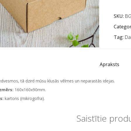
SKU:
BG
Categor
Tag:
Da
Apraksts
dvesmos, tā dzird mūsu klusās vēlmes un neparastās idejas.
izmērs:
160x160x90mm.
s:
kartons (mikrogofra).
Saistītie prod