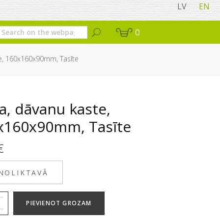
LV
EN
0
e, 160x160x90mm, Tasīte
a, dāvanu kaste,
x160x90mm, Tasīte
€
 NOLIKTAVĀ
PIEVIENOT GROZAM