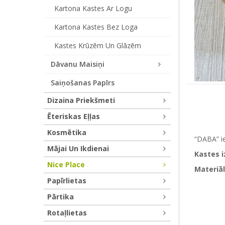
Kartona Kastes Ar Logu
Kartona Kastes Bez Loga
Kastes Krūzēm Un Glāzēm
Dāvanu Maisiņi
Saiņošanas Papīrs
Dizaina Priekšmeti
Ēteriskas Eļļas
Kosmētika
“DABA” ie
Mājai Un Ikdienai
Kastes 
Nice Place
Materiāl
Papīrlietas
Pārtika
Rotaļlietas