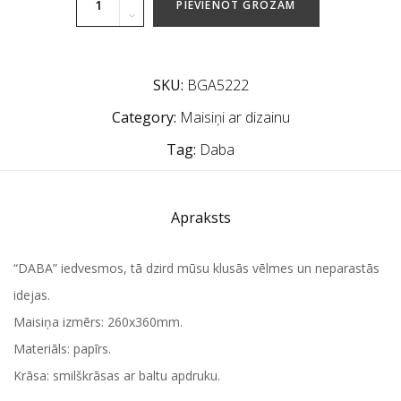
PIEVIENOT GROZAM
SKU:
BGA5222
Category:
Maisiņi ar dizainu
Tag:
Daba
Apraksts
“DABA” iedvesmos, tā dzird mūsu klusās vēlmes un neparastās
idejas.
Maisiņa izmērs: 260x360mm.
Materiāls: papīrs.
Krāsa: smilškrāsas ar baltu apdruku.