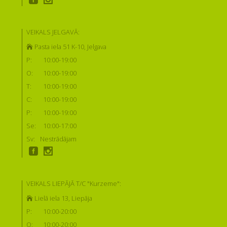
VEIKALS JELGAVĀ:
Pasta iela 51 K-10, Jelgava
P:
10:00-19:00
O:
10:00-19:00
T:
10:00-19:00
C:
10:00-19:00
P:
10:00-19:00
Se:
10:00-17:00
Sv:
Nestrādājam
VEIKALS LIEPĀJĀ T/C "Kurzeme":
Lielā iela 13, Liepāja
P:
10:00-20:00
O:
10:00-20:00