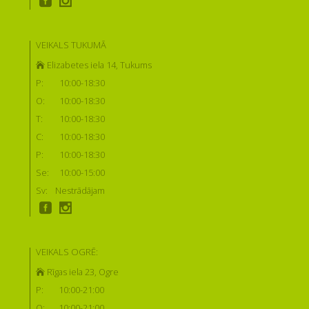
VEIKALS TUKUMĀ
Elizabetes iela 14, Tukums
P:
10:00-18:30
O:
10:00-18:30
T:
10:00-18:30
C:
10:00-18:30
P:
10:00-18:30
Se:
10:00-15:00
Sv:
Nestrādājam
VEIKALS OGRĒ:
Rīgas iela 23, Ogre
P:
10:00-21:00
O:
10:00-21:00