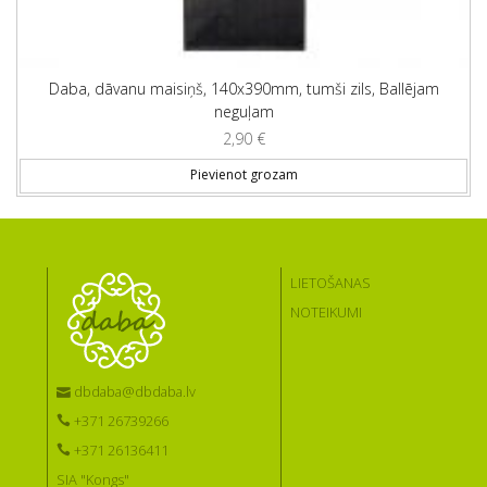
Daba, dāvanu maisiņš, 140x390mm, tumši zils, Ballējam
neguļam
2,90
€
Pievienot grozam
LIETOŠANAS
NOTEIKUMI
dbdaba@dbdaba.lv
+371 26739266
+371 26136411
SIA "Kongs"