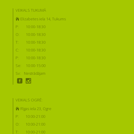
VEIKALS TUKUMĀ
Elizabetes iela 14, Tukums
P:
10:00-18:30
O:
10:00-18:30
T:
10:00-18:30
C:
10:00-18:30
P:
10:00-18:30
Se:
10:00-15:00
Sv:
Nestrādājam
VEIKALS OGRĒ:
Rīgas iela 23, Ogre
P:
10:00-21:00
O:
10:00-21:00
T:
10:00-21:00