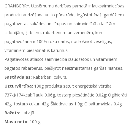
GRANBERRY. Uzņēmuma darbības pamatā ir lauksaimniecības
produktu audzēšana un to pārstrāde, iegūstot īpaši gardēžiem
pagatavotas sukādes un sīrupus no saimniecībā atlasītām
cidonijām, ķirbjiem, rabarberiem un zemenēm, kuru
pagatavošana ir 100% roku darbs, nodrošinot veselīgus,
vitamīniem piesātinātus kārumus.
Pagatavotas atlasot saimniecībā izaudzētos un vitamīniem
bagātos rabarberus, piešķirot neaizmirstamas garšas nianses.
Sastāvdaļas:
Rabarberi, cukurs.
Uzturvērtība:
100g produkta satur: enerģētiskā vērtība
737kJ/174kcal; Tauki 0.06g, tostarp piesātinātie 0.02g; Ogļhidrāti
42g, tostarp cukuri 42g; Šķiedrvielas 1.9g; Olbaltumvielas 0.4g.
Ražots:
Latvijā
Masa neto:
100 g