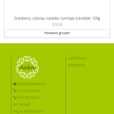
Granberry, cidoniju sukādes tumšajā šokolādē, 100g
5,50
€
Pievienot grozam
LIETOŠANAS
NOTEIKUMI
dbdaba@dbdaba.lv
+371 26739266
+371 26136411
SIA "Kongs"
Reģ.nr 43603006320