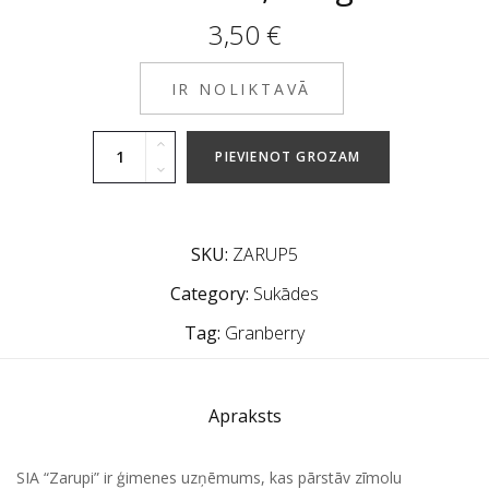
3,50
€
IR NOLIKTAVĀ
PIEVIENOT GROZAM
SKU:
ZARUP5
Category:
Sukādes
Tag:
Granberry
Apraksts
SIA “Zarupi” ir ģimenes uzņēmums, kas pārstāv zīmolu