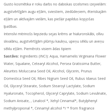
Gusto kosmētika ir roku darbs no dabiskas izcelsmes izejvielām:
augstvērtīgām augu eļļām, sviestiem, ziedūdeņiem, ēteriskajām
eļļām un aktīvajām vielām, kas piešķir papildus kopjošas
īpašības.
Intensīvi mitrinošs liepziedu sejas krēms ar hialuronskābi, olīvu
skvalānu, augstvērtīgām plūmju kauliņu, upeņu sēklu un aveņu
sēklu eļļām. Piemērots visiem ādas tipiem
Sastāvs:
Ingredients (INCI): Aqua, Hamamelis Virginiana Flower
Water, Squalane, Cetearyl Alcohol, Persea Gratissima Butter,
Aleurites Moluccana Seed Oil, Alcohol, Glycerin, Prunus
Domestica Seed Oil, Ribes Nigrum Seed Oil, Rubus Idaeus Seed
Oil, Glyceryl Stearate, Sodium Stearoyl Lactylate, Sodium
Hyaluronate, Tocopherol, Glyceryl Caprylate, Sodium Levulinate,
Sodium Anisate, , Linalool *, Xehyl Cinnamal*, Butylphenyl
methylpropional *, Cinnamyl alcohol */ * from fragrance