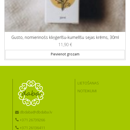
Gusto, nomierinošs kliņģerīšu-kumelīšu sejas krēms, 30ml
11,90
€
Pievienot grozam
LIETOŠANAS
NOTEIKUMI
dbdaba@dbdaba.lv
+371 26739266
+371 26136411