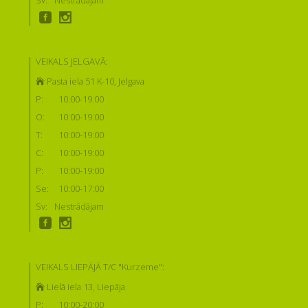
Sv:
Nestrādājam
VEIKALS JELGAVĀ:
Pasta iela 51 K-10, Jelgava
P:
10:00-19:00
O:
10:00-19:00
T:
10:00-19:00
C:
10:00-19:00
P:
10:00-19:00
Se:
10:00-17:00
Sv:
Nestrādājam
VEIKALS LIEPĀJĀ T/C "Kurzeme":
Lielā iela 13, Liepāja
P:
10:00-20:00