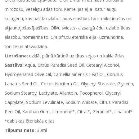
mirdzošu, veselīgu ādas toni. Kamēlijas eļļa- satur augu
kolagēnu, kas palīdz uzlabot ādas elastību, tai ir mīkstinošas un
atjaunojošas īpašības. Olīvu sviests- aizsargā ādu, uzlabo ādas
elastību, nomierina to. Greipfrūtu ēteriskā eļļa- uzmundrina,
tonizē un atsvaidzina.
Lietošana:
uzklāt plānā kārtiņā uz tīras sejas un kakla ādas.
Sastāvs:
Aqua, Citrus Paradisi Seed Oil, Cetearyl Alcohol,
Hydrogenated Olive Oil, Camellia Sinensis Leaf Oil, Citrullus
Lanatus Seed Oil, Cocos Nucifera Oil, Glyceryl Stearate, Glycerin,
Sodium Stearoyl Lactylate, Allantoin, Tocopherol, Glyceryl
Caprylate, Sodium Levulinate, Sodium Anisate, Citrus Paradisi
Peel Oil, Xanthan Gum, Limonene*, Citral*, Geraniol*, Linalool*
*dabiskas ēteriskās eļļas
Tilpums neto:
30ml