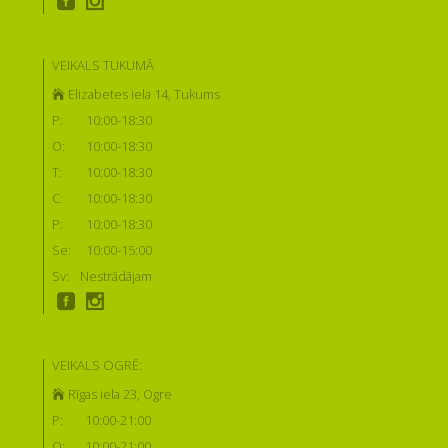
VEIKALS TUKUMĀ
Elizabetes iela 14, Tukums
P:
10:00-18:30
O:
10:00-18:30
T:
10:00-18:30
C:
10:00-18:30
P:
10:00-18:30
Se:
10:00-15:00
Sv:
Nestrādājam
VEIKALS OGRĒ:
Rīgas iela 23, Ogre
P:
10:00-21:00
O:
10:00-21:00