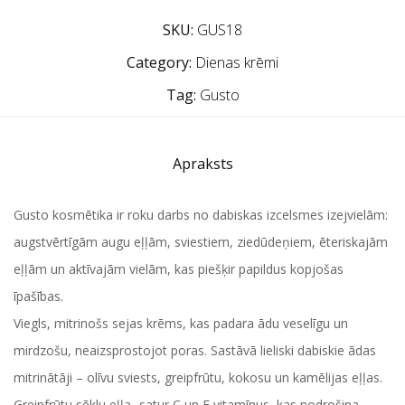
SKU:
GUS18
Category:
Dienas krēmi
Tag:
Gusto
Apraksts
Gusto kosmētika ir roku darbs no dabiskas izcelsmes izejvielām:
augstvērtīgām augu eļļām, sviestiem, ziedūdeņiem, ēteriskajām
eļļām un aktīvajām vielām, kas piešķir papildus kopjošas
īpašības.
Viegls, mitrinošs sejas krēms, kas padara ādu veselīgu un
mirdzošu, neaizsprostojot poras. Sastāvā lieliski dabiskie ādas
mitrinātāji – olīvu sviests, greipfrūtu, kokosu un kamēlijas eļļas.
Greipfrūtu sēklu eļļa- satur C un E vitamīnus, kas nodrošina