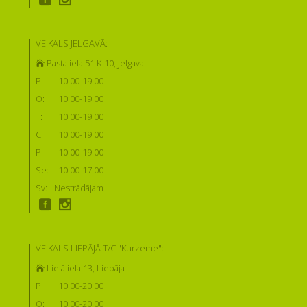
VEIKALS JELGAVĀ:
Pasta iela 51 K-10, Jelgava
P:
10:00-19:00
O:
10:00-19:00
T:
10:00-19:00
C:
10:00-19:00
P:
10:00-19:00
Se:
10:00-17:00
Sv:
Nestrādājam
VEIKALS LIEPĀJĀ T/C "Kurzeme":
Lielā iela 13, Liepāja
P:
10:00-20:00
O:
10:00-20:00