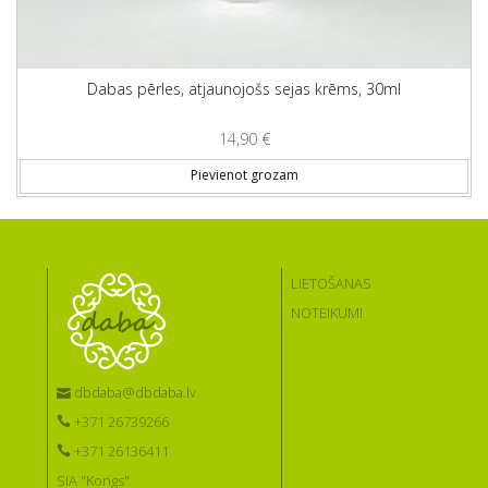
Dabas pērles, atjaunojošs sejas krēms, 30ml
14,90
€
Pievienot grozam
LIETOŠANAS
NOTEIKUMI
dbdaba@dbdaba.lv
+371 26739266
+371 26136411
SIA "Kongs"