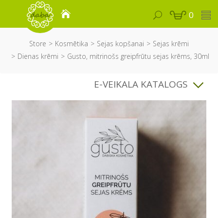
0
Store
Kosmētika
Sejas kopšanai
Sejas krēmi
Dienas krēmi
Gusto, mitrinošs greipfrūtu sejas krēms, 30ml
E-VEIKALA KATALOGS