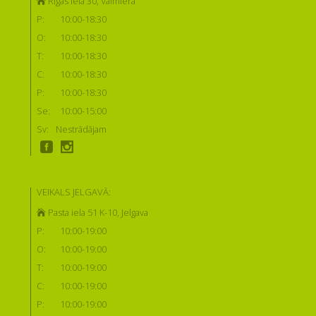
Rīgas iela 30, Valmiera
P:
10:00-18:30
O:
10:00-18:30
T:
10:00-18:30
C:
10:00-18:30
P:
10:00-18:30
Se:
10:00-15:00
Sv:
Nestrādājam
VEIKALS JELGAVĀ:
Pasta iela 51 K-10, Jelgava
P:
10:00-19:00
O:
10:00-19:00
T:
10:00-19:00
C:
10:00-19:00
P:
10:00-19:00