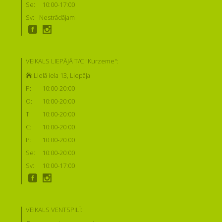
Se:
10:00-17:00
Sv:
Nestrādājam
VEIKALS LIEPĀJĀ T/C "Kurzeme":
Lielā iela 13, Liepāja
P:
10:00-20:00
O:
10:00-20:00
T:
10:00-20:00
C:
10:00-20:00
P:
10:00-20:00
Se:
10:00-20:00
Sv:
10:00-17:00
VEIKALS VENTSPILĪ: