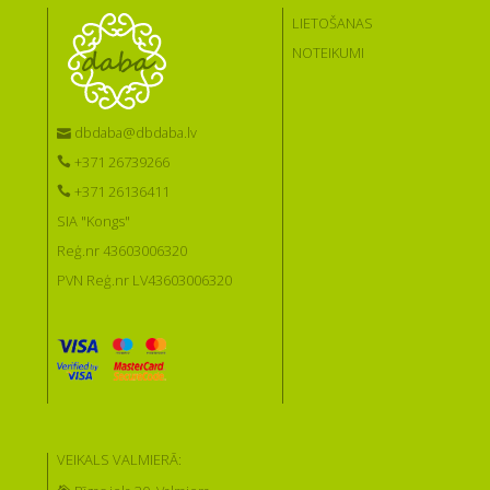
LIETOŠANAS
NOTEIKUMI
dbdaba@dbdaba.lv
+371 26739266
+371 26136411
SIA "Kongs"
Reģ.nr 43603006320
PVN Reģ.nr LV43603006320
VEIKALS VALMIERĀ: