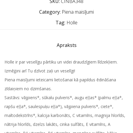
SKU:
CINBA348
Category:
Piena maisījumi
Tag:
Holle
Apraksts
Holle ir par veselīgu pārtiku un videi draudzīgiem līdzekļiem.
Izmēģini arī Tu dzīvot zaļi un veselīgi!
Piena maisījumi ieteicami lietošanai kā papildus ēdināšana
zīdaiņiem no dzimšanas.
Sastāvs: vājpiens*, sūkalu pulveris*, augu eļļas* (palmu eļļa*,
rapšu eļļa*, saulespuķu eļļa*), vājpiena pulveris*, ciete*,
maltodekstrīns*, kalcija karbonāts, C vitamīns, magnija hlorīds,
nātrija hlorīds, dzelzs lakāts, cinka sulfāts, E vitamīns, A