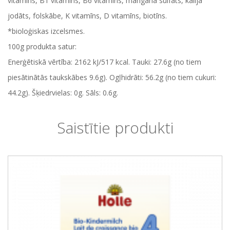
vitamīns, B1 vitamīns, B6 vitamīns, mangāna sulfāts, kālija
jodāts, folskābe, K vitamīns, D vitamīns, biotīns.
*bioloģiskas izcelsmes.
100g produkta satur:
Enerģētiskā vērtība: 2162 kJ/517 kcal. Tauki: 27.6g (no tiem
piesātinātās taukskābes 9.6g). Ogļhidrāti: 56.2g (no tiem cukuri:
44.2g). Šķiedrvielas: 0g. Sāls: 0.6g.
Saistītie produkti