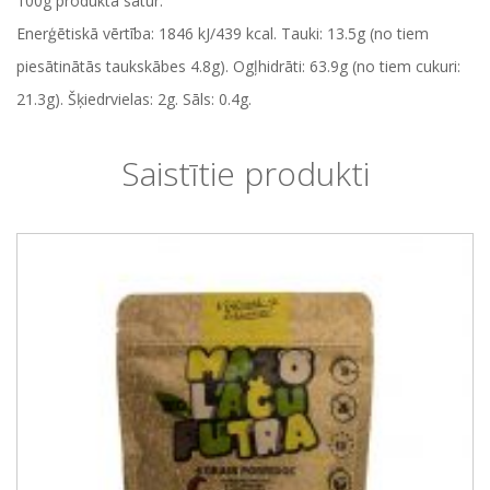
100g produkta satur:
Enerģētiskā vērtība: 1846 kJ/439 kcal. Tauki: 13.5g (no tiem
piesātinātās taukskābes 4.8g). Ogļhidrāti: 63.9g (no tiem cukuri:
21.3g). Šķiedrvielas: 2g. Sāls: 0.4g.
Saistītie produkti