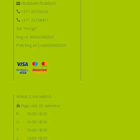
dbdaba@dbdaba.lv
+371 26739266
+371 26136411
SIA "Kongs"
Reģ.nr 43603006320
PVN Reģ.nr LV43603006320
VEIKALS VALMIERĀ:
Rīgas iela 30, Valmiera
P:
10:00-18:30
O:
10:00-18:30
T:
10:00-18:30
C:
10:00-18:30