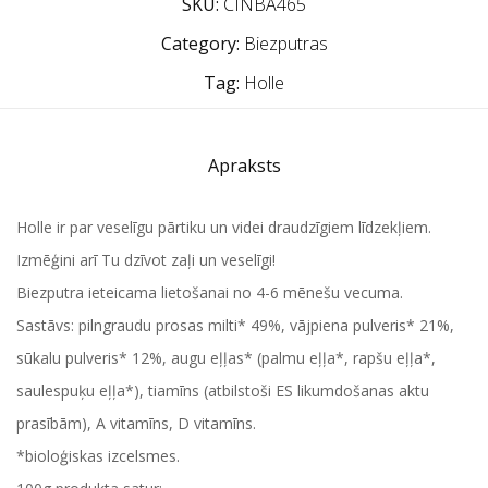
SKU:
CINBA465
Category:
Biezputras
Tag:
Holle
Apraksts
Holle ir par veselīgu pārtiku un videi draudzīgiem līdzekļiem.
Izmēģini arī Tu dzīvot zaļi un veselīgi!
Biezputra ieteicama lietošanai no 4-6 mēnešu vecuma.
Sastāvs: pilngraudu prosas milti* 49%, vājpiena pulveris* 21%,
sūkalu pulveris* 12%, augu eļļas* (palmu eļļa*, rapšu eļļa*,
saulespuķu eļļa*), tiamīns (atbilstoši ES likumdošanas aktu
prasībām), A vitamīns, D vitamīns.
*bioloģiskas izcelsmes.