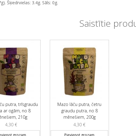
7g). Šķiedrvielas: 3.4g. Sāls: 0g.
Saistītie prod
ču putra, trīsgraudu
Mazo lāču putra, četru
a ar ogām, no 8
graudu putra, no 8
nešiem, 210g
mēnešiem, 200g
4,30
€
4,30
€
evienot grozam
Pievienot grozam