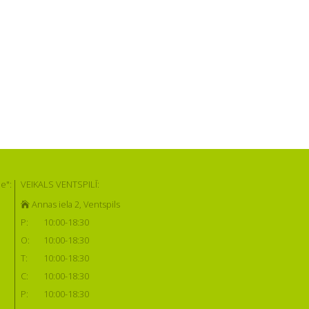
e":
VEIKALS VENTSPILĪ:
Annas iela 2, Ventspils
P:
10:00-18:30
O:
10:00-18:30
T:
10:00-18:30
C:
10:00-18:30
P:
10:00-18:30