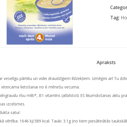
Categor
Tag:
Ho
Apraksts
ar veselīgu pārtiku un videi draudzīgiem līdzekļiem. Izmēģini arī Tu dzīvo
a ieteicama lietošanai no 6 mēnešu vecuma.
pilngraudu rīsu milti*, B1 vitamīns (atbilstoši ES likumdošanas aktu pr
kas izcelsmes.
ukta satur:
kā vērtība: 1646 kJ/389 kcal. Tauki: 3.1g (no tiem piesātinātās taukskāb