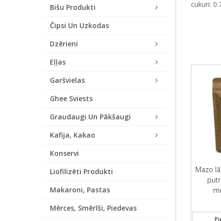
cukuri: 0.
Bišu Produkti
Čipsi Un Uzkodas
Dzērieni
Eļļas
Garšvielas
Ghee Sviests
Graudaugi Un Pākšaugi
Kafija, Kakao
Konservi
Mazo lā
Liofilizēti Produkti
putr
Makaroni, Pastas
mē
Mērces, Smērīši, Piedevas
Pi