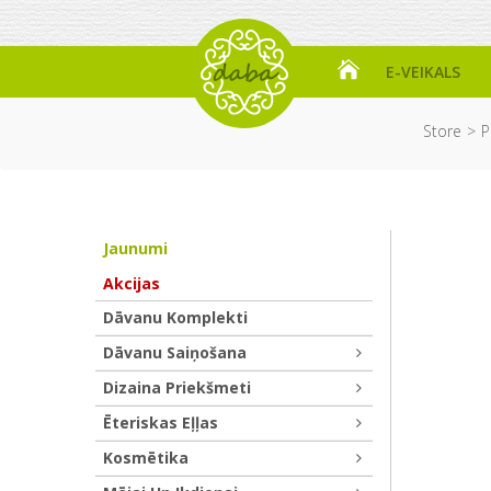
E-VEIKALS
Store
P
Jaunumi
Akcijas
Dāvanu Komplekti
Dāvanu Saiņošana
Dizaina Priekšmeti
Ēteriskas Eļļas
Kosmētika