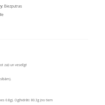
y:
Biezputras
lle
t zaļi un veselīgi!
asībām).
es 0.8g). Ogļhidrāti: 80.3g (no tiem