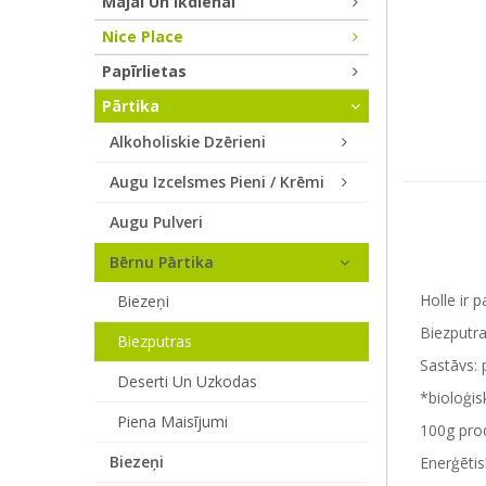
Mājai Un Ikdienai
Nice Place
Papīrlietas
Pārtika
Alkoholiskie Dzērieni
Augu Izcelsmes Pieni / Krēmi
Augu Pulveri
Bērnu Pārtika
Holle ir p
Biezeņi
Biezputr
Biezputras
Sastāvs: 
Deserti Un Uzkodas
*bioloģis
Piena Maisījumi
100g prod
Biezeņi
Enerģētis