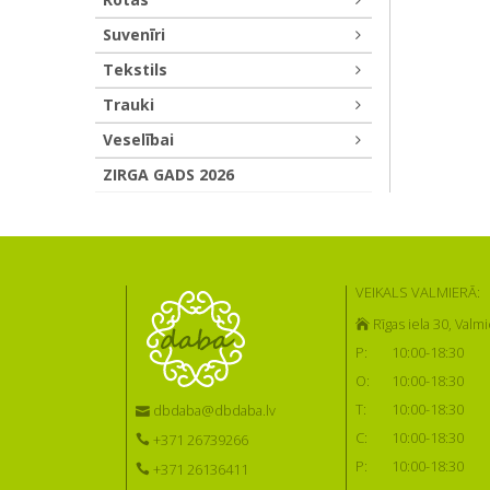
Suvenīri
Tekstils
Trauki
Veselībai
ZIRGA GADS 2026
VEIKALS VALMIERĀ:
Rīgas iela 30, Valmi
P:
10:00-18:30
O:
10:00-18:30
T:
10:00-18:30
dbdaba@dbdaba.lv
C:
10:00-18:30
+371 26739266
P:
10:00-18:30
+371 26136411