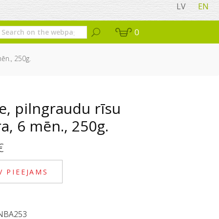
LV
EN
0
mēn., 250g.
e, pilngraudu rīsu
a, 6 mēn., 250g.
€
V PIEEJAMS
NBA253