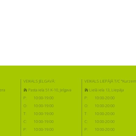
VEIKALS JELGAVĀ:
VEIKALS LIEPĀJĀ T/C "Kurzem
era
Pasta iela 51 K-10, Jelgava
Lielā iela 13, Liepāja
P:
10:00-19:00
P:
10:00-20:00
O:
10:00-19:00
O:
10:00-20:00
T:
10:00-19:00
T:
10:00-20:00
C:
10:00-19:00
C:
10:00-20:00
P:
10:00-19:00
P:
10:00-20:00