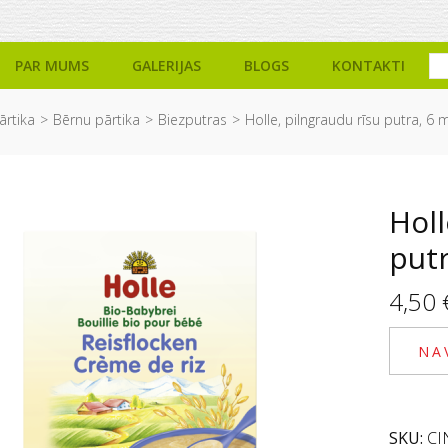
PAR MUMS
GALERIJAS
BLOGS
KONTAKTI
ārtika
Bērnu pārtika
Biezputras
Holle, pilngraudu rīsu putra, 6 
Holl
putr
4,50
NA
SKU:
CI