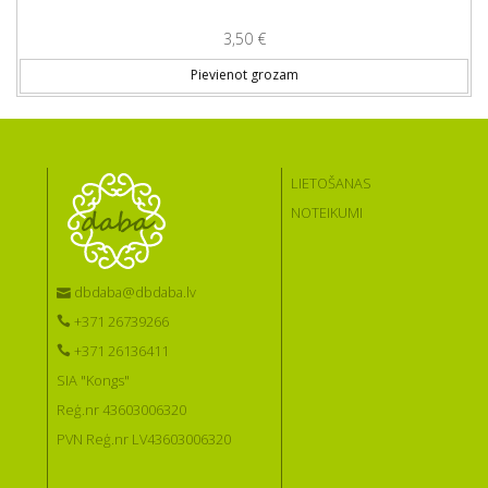
3,50
€
Pievienot grozam
LIETOŠANAS
NOTEIKUMI
dbdaba@dbdaba.lv
+371 26739266
+371 26136411
SIA "Kongs"
Reģ.nr 43603006320
PVN Reģ.nr LV43603006320