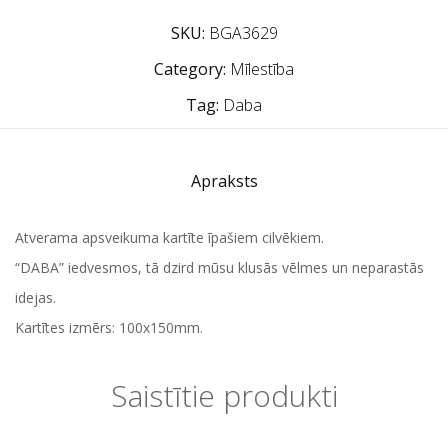
SKU:
BGA3629
Category:
Mīlestība
Tag:
Daba
Apraksts
Atverama apsveikuma kartīte īpašiem cilvēkiem.
“DABA” iedvesmos, tā dzird mūsu klusās vēlmes un neparastās
idejas.
Kartītes izmērs: 100x150mm.
Saistītie produkti