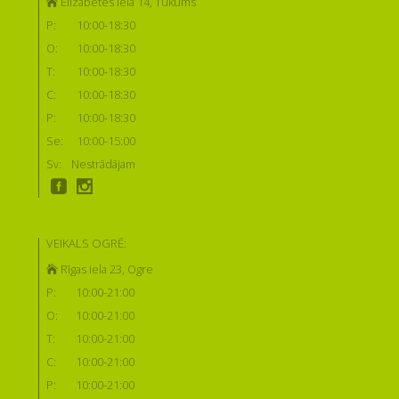
Elizabetes iela 14, Tukums
P:
10:00-18:30
O:
10:00-18:30
T:
10:00-18:30
C:
10:00-18:30
P:
10:00-18:30
Se:
10:00-15:00
Sv:
Nestrādājam
VEIKALS OGRĒ:
Rīgas iela 23, Ogre
P:
10:00-21:00
O:
10:00-21:00
T:
10:00-21:00
C:
10:00-21:00
P:
10:00-21:00