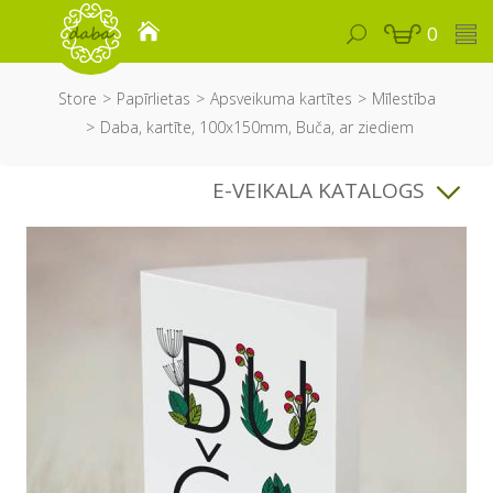
0
Store
Papīrlietas
Apsveikuma kartītes
Mīlestība
Daba, kartīte, 100x150mm, Buča, ar ziediem
E-VEIKALA KATALOGS