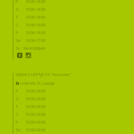
P:
10:00-19:00
O:
10:00-19:00
T:
10:00-19:00
C:
10:00-19:00
P:
10:00-19:00
Se:
10:00-17:00
Sv:
Nestrādājam
VEIKALS LIEPĀJĀ T/C "Kurzeme":
Lielā iela 13, Liepāja
P:
10:00-20:00
O:
10:00-20:00
T:
10:00-20:00
C:
10:00-20:00
P:
10:00-20:00
Se:
10:00-20:00