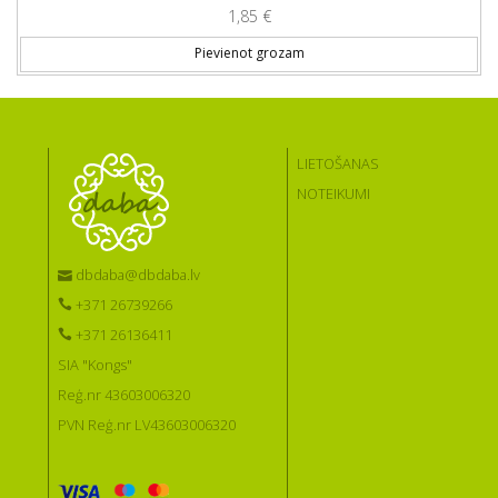
1,85
€
Pievienot grozam
LIETOŠANAS
NOTEIKUMI
dbdaba@dbdaba.lv
+371 26739266
+371 26136411
SIA "Kongs"
Reģ.nr 43603006320
PVN Reģ.nr LV43603006320