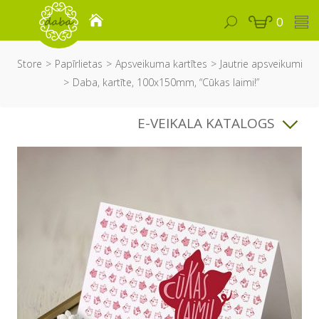
0
Store
Papīrlietas
Apsveikuma kartītes
Jautrie apsveikumi
Daba, kartīte, 100x150mm, “Cūkas laimi!”
E-VEIKALA KATALOGS