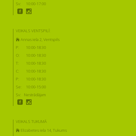
Sv:
10:00-17:00
VEIKALS VENTSPILĪ:
Annas iela 2, Ventspils
P:
10:00-18:30
O:
10:00-18:30
T:
10:00-18:30
C:
10:00-18:30
P:
10:00-18:30
Se:
10:00-15:00
Sv:
Nestrādājam
VEIKALS TUKUMĀ
Elizabetes iela 14, Tukums