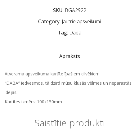
SKU:
BGA2922
Category:
Jautrie apsveikumi
Tag:
Daba
Apraksts
Atverama apsveikuma kartīte īpašiem cilvēkiem.
“DABA” iedvesmos, tā dzird mūsu klusās vēlmes un neparastās
idejas.
Kartītes izmērs: 100x150mm.
Saistītie produkti