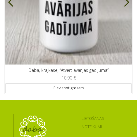
Daba, krājkase, “Atvērt avārijas gadījumā”
10,90
€
Pievienot grozam
LIETOŠANAS
NOTEIKUMI