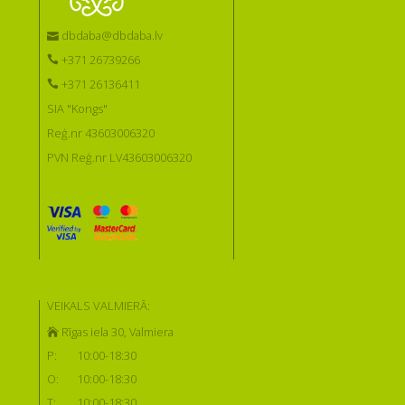
dbdaba@dbdaba.lv
+371 26739266
+371 26136411
SIA "Kongs"
Reģ.nr 43603006320
PVN Reģ.nr LV43603006320
VEIKALS VALMIERĀ:
Rīgas iela 30, Valmiera
P:
10:00-18:30
O:
10:00-18:30
T:
10:00-18:30