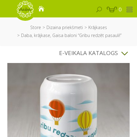
0
Store
Dizaina priekšmeti
Krājkases
Daba, krājkase, Gaisa baloni “Gribu redzēt pasauli!”
E-VEIKALA KATALOGS