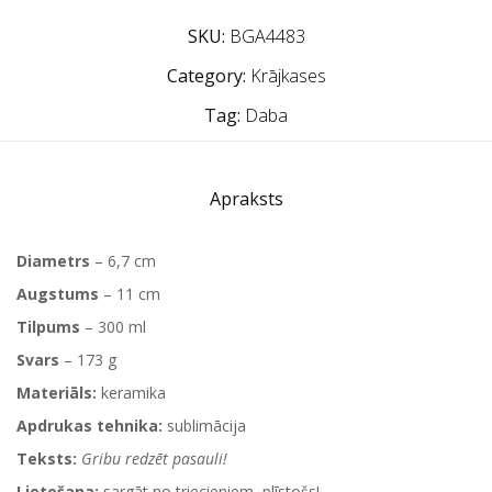
SKU:
BGA4483
Category:
Krājkases
Tag:
Daba
Apraksts
Diametrs
– 6,7 cm
Augstums
– 11 cm
Tilpums
– 300 ml
Svars
– 173 g
Materiāls:
keramika
Apdrukas tehnika:
sublimācija
Teksts
:
Gribu redzēt pasauli!
Lietošana:
sargāt no triecieniem, plīstošs!