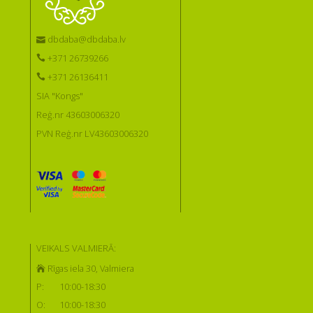
dbdaba@dbdaba.lv
+371 26739266
+371 26136411
SIA "Kongs"
Reģ.nr 43603006320
PVN Reģ.nr LV43603006320
VEIKALS VALMIERĀ:
Rīgas iela 30, Valmiera
P:
10:00-18:30
O:
10:00-18:30