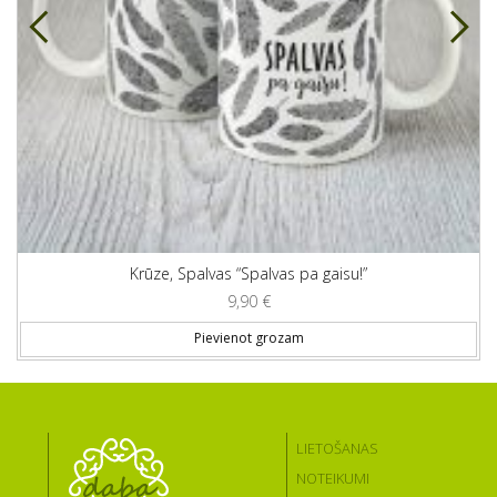
Krūze, Spalvas “Spalvas pa gaisu!”
9,90
€
Pievienot grozam
LIETOŠANAS
NOTEIKUMI