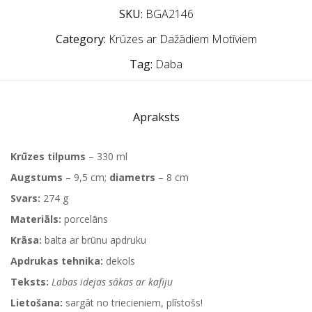
SKU:
BGA2146
Category:
Krūzes ar Dažādiem Motīviem
Tag:
Daba
Apraksts
Krūzes tilpums
– 330 ml
Augstums
– 9,5 cm;
diametrs
– 8 cm
Svars:
274 g
Materiāls:
porcelāns
Krāsa:
balta ar brūnu apdruku
Apdrukas tehnika:
dekols
Teksts:
Labas idejas sākas ar kafiju
Lietošana:
sargāt no triecieniem, plīstošs!