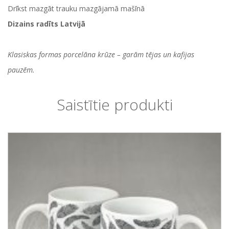
Drīkst mazgāt trauku mazgājamā mašīnā
Dizains radīts Latvijā
Klasiskas formas porcelāna krūze – garām tējas un kafijas
pauzēm.
Saistītie produkti