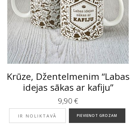
Krūze, Džentelmenim “Labas
idejas sākas ar kafiju”
9,90
€
IR NOLIKTAVĀ
PIEVIENOT GROZAM